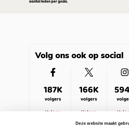
aantal leden per gezin.
Volg ons ook op social
187K
166K
59
volgers
volgers
volge
Volgen
Volgen
Volg
Deze website maakt gebru