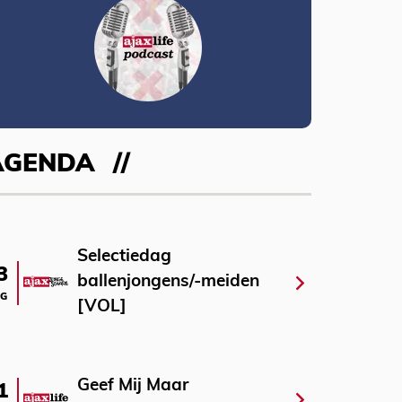
AGENDA
Selectiedag
3
ballenjongens/-meiden
G
[VOL]
Geef Mij Maar
1