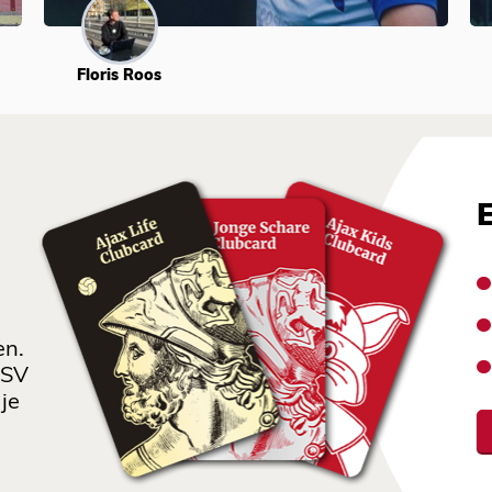
Floris Roos
en.
 SV
je