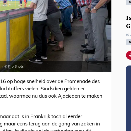
N
I
G
07 
N
en. © Pro Shots
016 op hoge snelheid over de Promenade des
lachtoffers vielen. Sindsdien gelden er
stad, waarmee nu dus ook Ajacieden te maken
aar dat is in Frankrijk toch al eerder
og maar eens terug aan de gang van zaken in