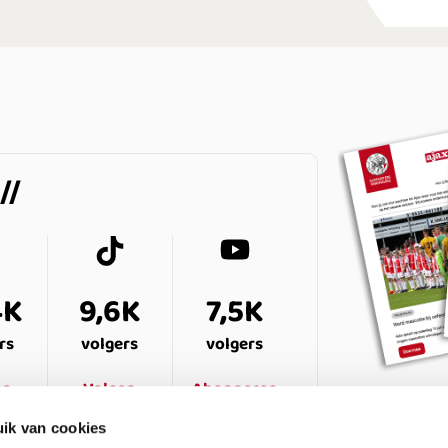
4K
9,6K
7,5K
rs
volgers
volgers
en
Volgen
Abonneren
ik van cookies