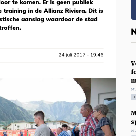
or te komen. Er is geen publiek
training in de Allianz Riviera. Dit is
istische aanslag waardoor de stad
troffen.
N
24 juli 2017 - 19:46
V
f
m
07 
F
M
s
07 