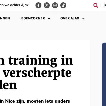
an we achter Ajax!
I
INNEN
LEDENCORNER
OVER AJAX
 training in
 verscherpte
len
in Nice zijn, moeten iets anders