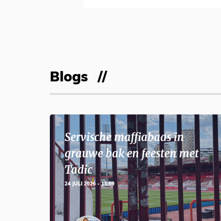
Blogs
Servische maffiabaas in
grauwe bak en feesten met
Tadic
24 JULI 2026 - 11:59