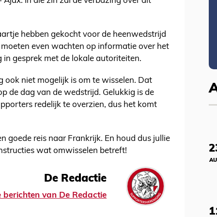
Ajax. In die zin zal de verbazing over dit
kaartje hebben gekocht voor de heenwedstrijd
ns moeten even wachten op informatie over het
 in gesprek met de lokale autoriteiten.
g ook niet mogelijk is om te wisselen. Dat
 de dag van de wedstrijd. Gelukkig is de
upporters redelijk te overzien, dus het komt
goede reis naar Frankrijk. En houd dus jullie
2
nstructies wat omwisselen betreft!
AU
De Redactie
le berichten van De Redactie
1