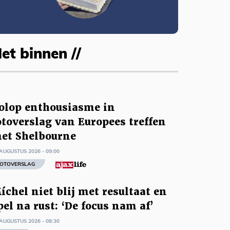
et binnen //
olop enthousiasme in
otoverslag van Europees treffen
et Shelbourne
AUGUSTUS 2026 - 09:00
OTOVERSLAG
íchel niet blij met resultaat en
pel na rust: ‘De focus nam af’
AUGUSTUS 2026 - 08:30