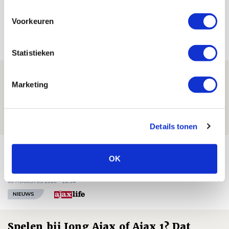
Voorkeuren
Net binnen //
Statistieken
Drie dingen die je moet weten over PEC
Marketing
Zwolle - Ajax
08 AUGUSTUS 2026 - 12:32
NIEUWS
Details tonen
Míchels elf: met welke formatie begin
OK
jij aan nieuw eredivisieseizoen?
08 AUGUSTUS 2026 - 11:34
NIEUWS
Spelen bij Jong Ajax of Ajax 1? Dat