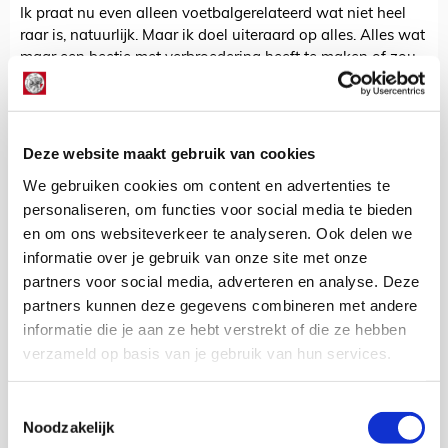
Ik praat nu even alleen voetbalgerelateerd wat niet heel
raar is, natuurlijk. Maar ik doel uiteraard op alles. Alles wat
maar een beetje met verbroedering heeft te maken of zou
kunnen hebben. De buren, de vluchtelingen, de
allochtonen, onze hulpverleners, onze iets minder bedeelde
medemens, elk weekend op elk sportveld. En uiteraard zou
ik nog wel even door kunnen gaan, maar jullie begrijpen
Deze website maakt gebruik van cookies
wat ik bedoel.
We gebruiken cookies om content en advertenties te
Wat zou er mooier zijn, om dat te geven aan Appie. Dat
personaliseren, om functies voor social media te bieden
stukje verbroedering, zodat we over jaren en jaren, nog
en om ons websiteverkeer te analyseren. Ook delen we
steeds terugdenken aan dat wat hij ons heeft gegeven.
informatie over je gebruik van onze site met onze
Zodat, zoiets tragisch, toch ook iets moois heeft
partners voor social media, adverteren en analyse. Deze
achtergelaten: Verbroedering.
partners kunnen deze gegevens combineren met andere
Deel en like dit voor Appies verbroedering!
informatie die je aan ze hebt verstrekt of die ze hebben
verzameld op basis van je gebruik van hun services.
Gastblogger
Toestemmingsselectie
Bekijk alle berichten van Gastblogger
Noodzakelijk