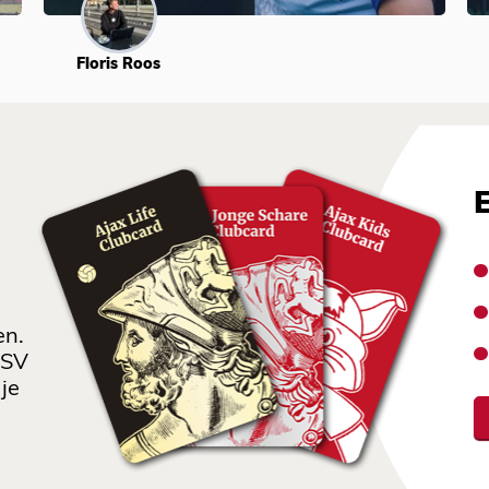
Floris Roos
en.
 SV
je