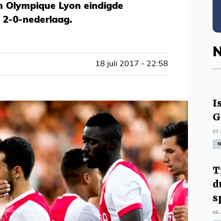
n Olympique Lyon eindigde
e 2-0-nederlaag.
N
18 juli 2017 - 22:58
I
G
07 
N
T
d
s
06 