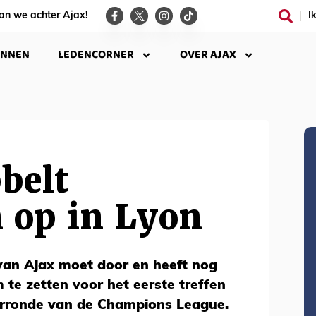
an we achter Ajax!
I
INNEN
LEDENCORNER
OVER AJAX
belt
 op in Lyon
 van Ajax moet door en heeft nog
te zetten voor het eerste treffen
orronde van de Champions League.