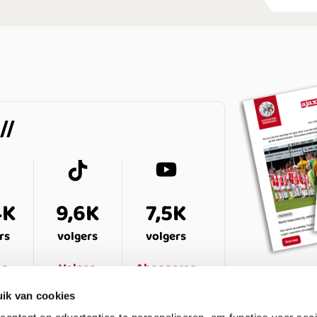
4K
9,6K
7,5K
rs
volgers
volgers
en
Volgen
Abonneren
ik van cookies