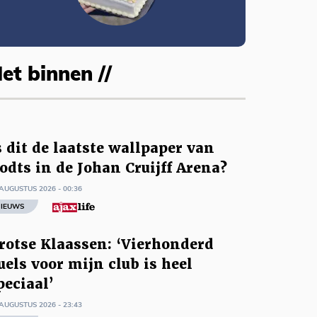
et binnen //
s dit de laatste wallpaper van
odts in de Johan Cruijff Arena?
AUGUSTUS 2026 - 00:36
IEUWS
rotse Klaassen: ‘Vierhonderd
uels voor mijn club is heel
peciaal’
AUGUSTUS 2026 - 23:43