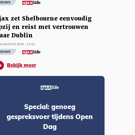
IEUWS
jax zet Shelbourne eenvoudig
pzij en reist met vertrouwen
aar Dublin
AUGUSTUS 2026 - 21:52
IEUWS
Bekijk meer
Special: genoeg
gespreksvoer tijdens Open
Dag