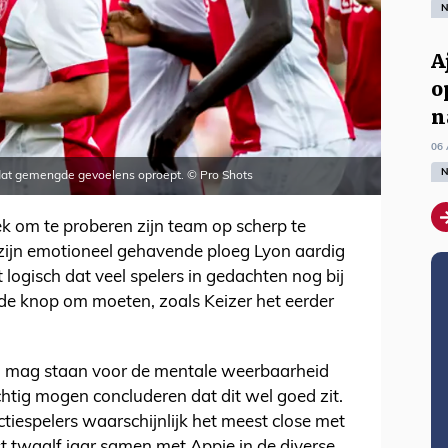
N
A
o
n
06 
N
dat gemengde gevoelens oproept. © Pro Shots
k om te proberen zijn team op scherp te
ijn emotioneel gehavende ploeg Lyon aardig
t logisch dat veel spelers in gedachten nog bij
de knop om moeten, zoals Keizer het eerder
 mag staan voor de mentale weerbaarheid
ichtig mogen concluderen dat dit wel goed zit.
ctiespelers waarschijnlijk het meest close met
fst twaalf jaar samen met Appie in de diverse