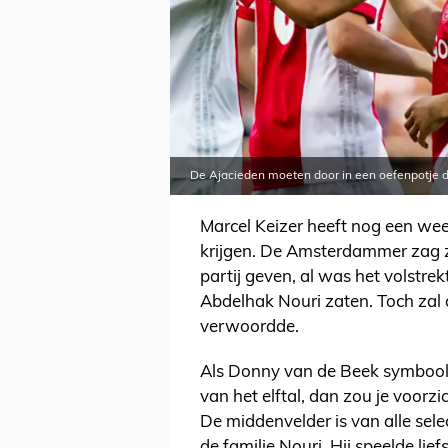
De Ajacieden moeten door in een oefenpotje 
Marcel Keizer heeft nog een wee
krijgen. De Amsterdammer zag z
partij geven, al was het volstrek
Abdelhak Nouri zaten. Toch zal 
verwoordde.
Als Donny van de Beek symbool
van het elftal, dan zou je voorz
De middenvelder is van alle sele
de familie Nouri. Hij speelde lie