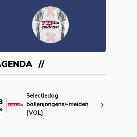
AGENDA
Selectiedag
3
ballenjongens/-meiden
G
[VOL]