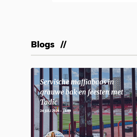
Blogs
Servische maffiabaas in
grauwe bak en feesten met
Tadic
24 JULI 2026 - 11:59