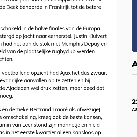
de Beek behoorde in Frankrijk tot de betere
eschakeld in de halve finales van de Europa
tergd op jacht naar eerherstel. Justin Kluivert
an had het aan de stok met Memphis Depay en
eld van de plaatselijke rugbyclub werden
chten.
n voetballend opzicht had Ajax het dus zwaar.
evaarlijke aanvallen op te zetten en bij
de Ajacieden wel druk zetten, maar deed dat
enoeg.
2
s en de zieke Bertrand Traoré als afwezige)
AU
lle omschakeling, kreeg ook de beste kansen,
in van Leer stond zijn mannetje en hield
as in het eerste kwartier alleen kansloos op