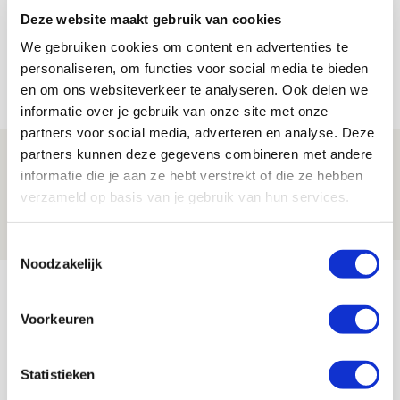
Deze website maakt gebruik van cookies
Trotse Klaassen: ‘Vierhonderd duels
We gebruiken cookies om content en advertenties te
voor mijn club is heel speciaal’
personaliseren, om functies voor social media te bieden
06 AUGUSTUS 2026 - 23:43
en om ons websiteverkeer te analyseren. Ook delen we
NIEUWS
informatie over je gebruik van onze site met onze
partners voor social media, adverteren en analyse. Deze
partners kunnen deze gegevens combineren met andere
Ajax zet Shelbourne eenvoudig opzij en
informatie die je aan ze hebt verstrekt of die ze hebben
reist met vertrouwen naar Dublin
verzameld op basis van je gebruik van hun services.
06 AUGUSTUS 2026 - 21:52
NIEUWS
Toestemmingsselectie
Noodzakelijk
Bekijk meer
AGENDA
Voorkeuren
Selectiedag ballenjongens/-meiden
23
Statistieken
[VOL]
AUG