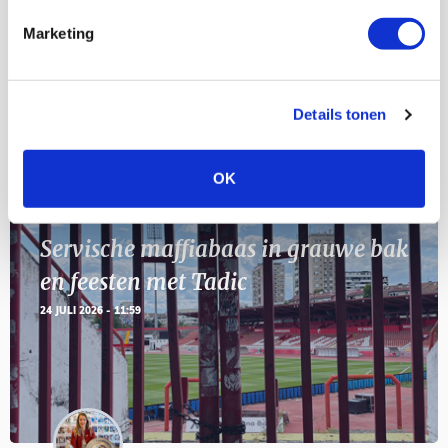
Marketing
11
Geef Mij Maar Amsterdam
SEP
Details tonen
Blogs
OK
Servische maffiabaas in grauwe bak
en feesten met Tadic
24 JULI 2026 - 11:59