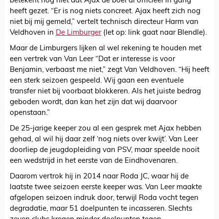
betekent nog niet dat Ajax de boel al officieel in gang
heeft gezet. “Er is nog niets concreet. Ajax heeft zich nog
niet bij mij gemeld,” vertelt technisch directeur Harm van
Veldhoven in
De Limburger
(let op: link gaat naar Blendle).
Maar de Limburgers lijken al wel rekening te houden met
een vertrek van Van Leer “Dat er interesse is voor
Benjamin, verbaast me niet,” zegt Van Veldhoven. “Hij heeft
een sterk seizoen gespeeld. Wij gaan een eventuele
transfer niet bij voorbaat blokkeren. Als het juiste bedrag
geboden wordt, dan kan het zijn dat wij daarvoor
openstaan.”
De 25-jarige keeper zou al een gesprek met Ajax hebben
gehad, al wil hij daar zelf ‘nog niets over kwijt’. Van Leer
doorliep de jeugdopleiding van PSV, maar speelde nooit
een wedstrijd in het eerste van de Eindhovenaren.
Daarom vertrok hij in 2014 naar Roda JC, waar hij de
laatste twee seizoen eerste keeper was. Van Leer maakte
afgelopen seizoen indruk door, terwijl Roda vocht tegen
degradatie, maar 51 doelpunten te incasseren. Slechts