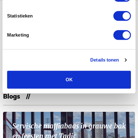
Bekijk meer
Statistieken
AGENDA
Marketing
Selectiedag ballenjongens/-meiden
23
[VOL]
AUG
Details tonen
11
Geef Mij Maar Amsterdam
SEP
OK
Blogs
Servische maffiabaas in grauwe bak
en feesten met Tadic