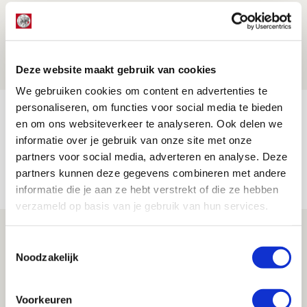
Brandt: ‘Ajax en Cruijff bleven door
mijn hoofd spoken’
07 AUGUSTUS 2026 - 20:02
Deze website maakt gebruik van cookies
NIEUWS
We gebruiken cookies om content en advertenties te
personaliseren, om functies voor social media te bieden
Míchel geeft blessure-update en
en om ons websiteverkeer te analyseren. Ook delen we
spreekt over Godts, Baas en
informatie over je gebruik van onze site met onze
aanwinsten
partners voor social media, adverteren en analyse. Deze
partners kunnen deze gegevens combineren met andere
07 AUGUSTUS 2026 - 14:13
informatie die je aan ze hebt verstrekt of die ze hebben
NIEUWS
verzameld op basis van je gebruik van hun services.
Volop enthousiasme in fotoverslag van
Toestemmingsselectie
Europees treffen met Shelbourne
Noodzakelijk
07 AUGUSTUS 2026 - 09:00
FOTOVERSLAG
Voorkeuren