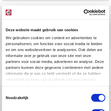
Míchel geeft blessure-update en
spreekt over Godts, Baas en
aanwinsten
Deze website maakt gebruik van cookies
07 AUGUSTUS 2026 - 14:13
We gebruiken cookies om content en advertenties te
NIEUWS
personaliseren, om functies voor social media te bieden
en om ons websiteverkeer te analyseren. Ook delen we
informatie over je gebruik van onze site met onze
Volop enthousiasme in fotoverslag van
partners voor social media, adverteren en analyse. Deze
Europees treffen met Shelbourne
partners kunnen deze gegevens combineren met andere
07 AUGUSTUS 2026 - 09:00
informatie die je aan ze hebt verstrekt of die ze hebben
FOTOVERSLAG
verzameld op basis van je gebruik van hun services.
Míchel niet blij met resultaat en spel
Toestemmingsselectie
Noodzakelijk
na rust: ‘De focus nam af’
07 AUGUSTUS 2026 - 08:30