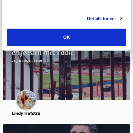
Blogs
Details tonen
OK
Servische maffiabaas in grauwe bak
en feesten met Tadic
24 JULI 2026 - 11:59
Lindy Hofstra