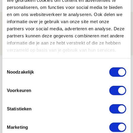
NIEUWS
personaliseren, om functies voor social media te bieden
en om ons websiteverkeer te analyseren. Ook delen we
Spelen bij Jong Ajax of Ajax 1? Dat
informatie over je gebruik van onze site met onze
partners voor social media, adverteren en analyse. Deze
maakt Abdalla ‘geen reet’ uit
partners kunnen deze gegevens combineren met andere
08 AUGUSTUS 2026 - 10:04
informatie die je aan ze hebt verstrekt of die ze hebben
NIEUWS
verzameld op basis van je gebruik van hun services.
Bekijk meer
Toestemmingsselectie
Noodzakelijk
AGENDA
Voorkeuren
Selectiedag ballenjongens/-meiden
23
[VOL]
AUG
Statistieken
11
Geef Mij Maar Amsterdam
SEP
Marketing