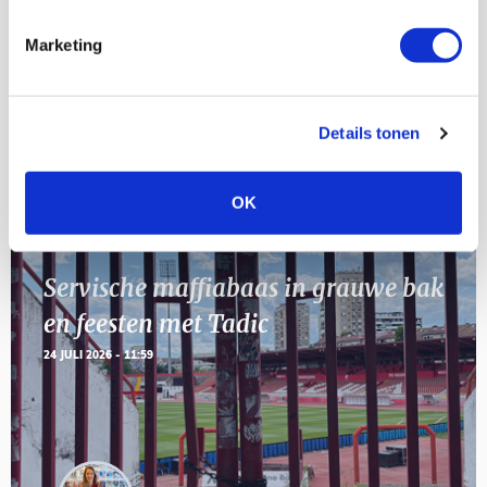
[VOL]
AUG
Marketing
11
Geef Mij Maar Amsterdam
SEP
Details tonen
Blogs
OK
Servische maffiabaas in grauwe bak
en feesten met Tadic
24 JULI 2026 - 11:59