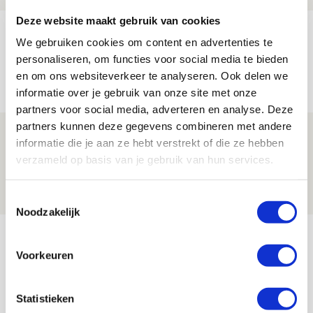
Deze website maakt gebruik van cookies
Míchels elf: met welke formatie begin
We gebruiken cookies om content en advertenties te
jij aan nieuw eredivisieseizoen?
personaliseren, om functies voor social media te bieden
en om ons websiteverkeer te analyseren. Ook delen we
08 AUGUSTUS 2026 - 11:34
informatie over je gebruik van onze site met onze
NIEUWS
partners voor social media, adverteren en analyse. Deze
partners kunnen deze gegevens combineren met andere
Spelen bij Jong Ajax of Ajax 1? Dat
informatie die je aan ze hebt verstrekt of die ze hebben
maakt Abdalla ‘geen reet’ uit
verzameld op basis van je gebruik van hun services.
08 AUGUSTUS 2026 - 10:04
NIEUWS
Toestemmingsselectie
Noodzakelijk
Bekijk meer
Voorkeuren
AGENDA
Statistieken
Selectiedag ballenjongens/-meiden
23