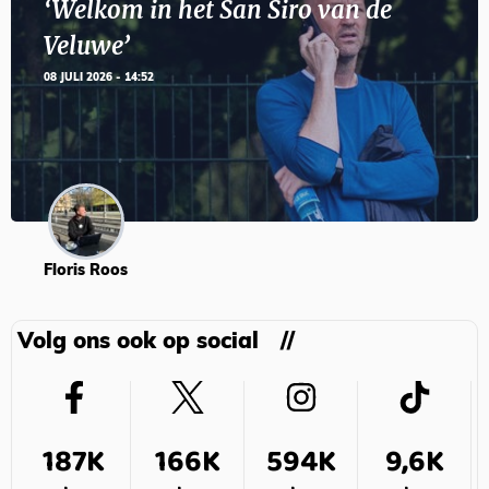
‘Welkom in het San Siro van de
Veluwe’
08 JULI 2026 - 14:52
Floris Roos
Volg ons ook op social
187K
166K
594K
9,6K