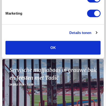
Selectiedag ballenjongens/-meiden
23
[VOL]
AUG
Marketing
11
Geef Mij Maar Amsterdam
SEP
Details tonen
Blogs
OK
Servische maffiabaas in grauwe bak
en feesten met Tadic
24 JULI 2026 - 11:59