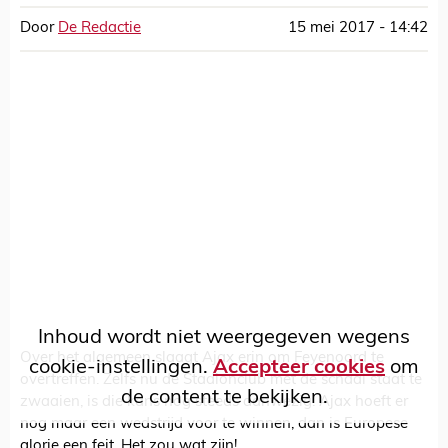
Door
De Redactie
15 mei 2017 - 14:42
Inhoud wordt niet weergegeven wegens
Over het algemeen slaagt Ajax erin om Feyenoord te
cookie-instellingen.
Accepteer cookies
om
overtreffen. Zelfs nu de Stadionclub met de schaal staat te
de content te bekijken.
zwaaien, is die kans nog steeds aanwezig. Ajax hoeft er
nog maar een wedstrijd voor te winnen, dan is Europese
glorie een feit. Het zou wat zijn!