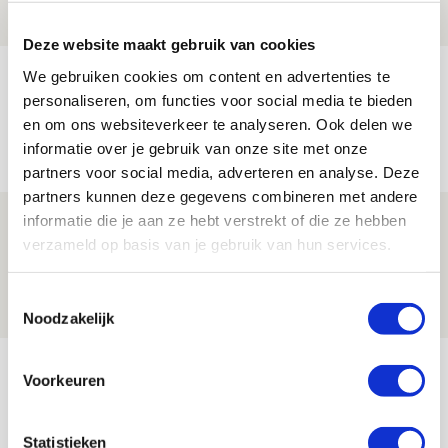
FOTOVERSLAG
Deze website maakt gebruik van cookies
Míchel niet blij met resultaat en spel
We gebruiken cookies om content en advertenties te
personaliseren, om functies voor social media te bieden
na rust: ‘De focus nam af’
en om ons websiteverkeer te analyseren. Ook delen we
07 AUGUSTUS 2026 - 08:30
informatie over je gebruik van onze site met onze
NIEUWS
partners voor social media, adverteren en analyse. Deze
partners kunnen deze gegevens combineren met andere
informatie die je aan ze hebt verstrekt of die ze hebben
Is dit de laatste wallpaper van Godts in
verzameld op basis van je gebruik van hun services.
de Johan Cruijff Arena?
07 AUGUSTUS 2026 - 00:36
Toestemmingsselectie
NIEUWS
Noodzakelijk
Bekijk meer
Voorkeuren
AGENDA
Statistieken