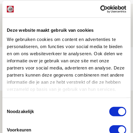
Is dit de laatste wallpaper van Godts in
de Johan Cruijff Arena?
Deze website maakt gebruik van cookies
07 AUGUSTUS 2026 - 00:36
NIEUWS
We gebruiken cookies om content en advertenties te
personaliseren, om functies voor social media te bieden
en om ons websiteverkeer te analyseren. Ook delen we
Trotse Klaassen: ‘Vierhonderd duels
informatie over je gebruik van onze site met onze
voor mijn club is heel speciaal’
partners voor social media, adverteren en analyse. Deze
partners kunnen deze gegevens combineren met andere
06 AUGUSTUS 2026 - 23:43
informatie die je aan ze hebt verstrekt of die ze hebben
NIEUWS
verzameld op basis van je gebruik van hun services.
Ajax zet Shelbourne eenvoudig opzij en
Toestemmingsselectie
reist met vertrouwen naar Dublin
Noodzakelijk
06 AUGUSTUS 2026 - 21:52
NIEUWS
Voorkeuren