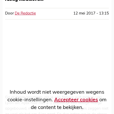
Door
De Redactie
12 mei 2017 - 13:15
Inhoud wordt niet weergegeven wegens
Ga er maar aanstaan, als je een filmpje wilt maken van
cookie-instellingen.
Accepteer cookies
om
Lyon-uit. Ajax had met 4-1 natuurlijk een veilige marge
de content te bekijken.
opgebouwd, maar we weten allemaal: marges zeggen niet