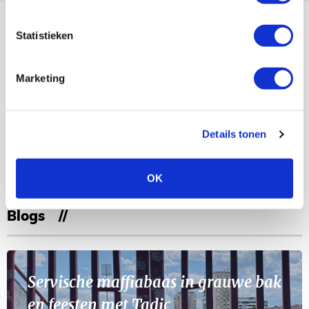
Bekijk meer
Statistieken
AGENDA
Marketing
Selectiedag ballenjongens/-meiden
23
[VOL]
AUG
Details tonen
11
Geef Mij Maar Amsterdam
SEP
OK
Blogs
Servische maffiabaas in grauwe bak
en feesten met Tadic