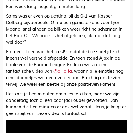
zo veel als het om Ajax gaat. En dus zaten we in de stress.
Een week lang, negentig minuten lang.
Soms was er even opluchting, bij de 0-1 van Kasper
Dolberg bijvoorbeeld. Of na een gemiste kans voor Lyon.
Maar al snel gingen de blikken weer richting schermen in
het Parc OL. Wanneer is het afgelopen, tikt die klok nog
wel door?
En toen... Toen was het feest! Omdat de blessuretijd zich
ineens wel versneld afspeelde. En toen stond Ajax in de
finale van de Europa League. En toen was er een
fantastische video van
@pi_alfa
, waarin alle emoties nog
eens dunnetjes worden overgedaan. Prachtig om te zien
terwijl we weer een beetje bij onze positieven komen!
Het kost je tien minuten om alles te kijken, maar we zijn
donderdag toch al een paar jaar ouder geworden. Dan
kunnen die tien minuten er ook wel vanaf. Heus, je krijgt er
geen spijt van. Deze video is fantastisch!