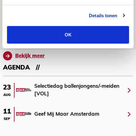
Míchel geeft blessure-update en
spreekt over Godts, Baas en
Details tonen
aanwinsten
07 AUGUSTUS 2026 - 14:13
OK
NIEUWS
Bekijk meer
AGENDA
Selectiedag ballenjongens/-meiden
23
[VOL]
AUG
11
Geef Mij Maar Amsterdam
SEP