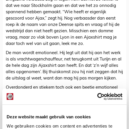
dat we naar Stockholm gaan en dat we het zo onnodig
spannend hebben gemaakt. “Wie heeft er eigenlijk
gescoord voor Ajax,” zegt hij. Nog verbaasder dan eerst
roep ik de naam van onze Deense spits en vraag of hij de
wedstrijd dan niet heeft gezien. Misschien een domme
vraag, maar zo vlak boven Lyon in een Ajaxshirt mag je
daar toch wel van uit gaan, leek me zo.
De man wordt emotioneel. Hij legt uit dat hij aan het werk
is als vrachtwagenchauffeur, net terugkomt uit Turijn en al
de hele dag zijn Ajaxshirt aan heeft. En dat ‘z’n wijf alles
alles opgenomen’. Bij thuiskomst zou hij niet zeggen dat hij
de uitslag al weet, want dan mag hij pas morgen kijken.
Overdonderd en stiekem toch ook een beetje emotioneel
verlaat ik het tankstation. Wat zijn we toch een fijne club.
Ik hoop dat je een mooie vrijdagavond hebt gehad, gap!
Deze website maakt gebruik van cookies
Gastblogger
Bekijk alle berichten van Gastblogger
We gebruiken cookies om content en advertenties te