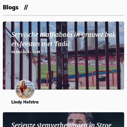
Blogs
Servische maffiabaas in grauwe bak
en feesten met Tadic
24 JULI 2026 - 11:59
Lindy Hofstra
Serieuze stemverheffingen in Stroe