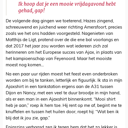
Ik hoop dat je een mooie vrijdagavond hebt
gehad, gap!
De volgende dag gingen we toeterend, Hazes zingend,
schreeuwend en juichend weer richting Amersfoort, precies
zoals we het ons hadden voorgesteld. Nagenieten van
Matthijs de Ligt, pratend over de die ene bal voorlangs en
dat 2017 het jaar zou worden wat iedereen zich zal
herinneren om het Europese succes van Ajax, in plaats van
het kampioenschap van Feyenoord. Maar het mooiste
moest nog komen...
Na een paar uur rijden moest het feest even onderbroken
worden om bij te tanken, letterlijk en figuurlijk. Ik sta in mijn
Ajaxshirt in een tankstation ergens aan de A31 tussen
Dijon en Nancy, met een veel te duur broodje in mijn hand,
als er een man in een Ajaxshirt binnenkomt. “Mooi shirt
heb je aan,” roep ik hem toe. Hij rent op me af, begint me te
knuffelen en tussen het huilen door, roept hij: “Wat ben ik
blij dat ik jou zie, gap.”
Enigszins verbaasd zeg ik tegen hem dat het zo lekker is