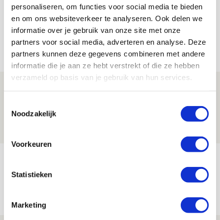
personaliseren, om functies voor social media te bieden
en om ons websiteverkeer te analyseren. Ook delen we
informatie over je gebruik van onze site met onze
partners voor social media, adverteren en analyse. Deze
Net binnen //
partners kunnen deze gegevens combineren met andere
informatie die je aan ze hebt verstrekt of die ze hebben
verzameld op basis van je gebruik van hun services.
Spelen bij Jong Ajax of Ajax 1? Dat
maakt Abdalla ‘geen reet’ uit
Toestemmingsselectie
Noodzakelijk
08 AUGUSTUS 2026 - 10:04
NIEUWS
Voorkeuren
Brandt: ‘Ajax en Cruijff bleven door
mijn hoofd spoken’
Statistieken
07 AUGUSTUS 2026 - 20:02
NIEUWS
Marketing