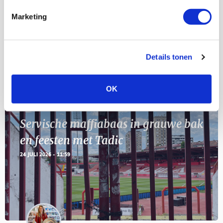
Marketing
11
Geef Mij Maar Amsterdam
SEP
Details tonen
Blogs
OK
Servische maffiabaas in grauwe bak
en feesten met Tadic
24 JULI 2026 - 11:59