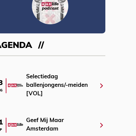
AGENDA
Selectiedag
3
ballenjongens/-meiden
G
[VOL]
Geef Mij Maar
1
Amsterdam
P