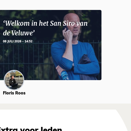
‘Welkom in het San Siro van
de Veluwe’
08 JULI 2026 - 14:52
Floris Roos