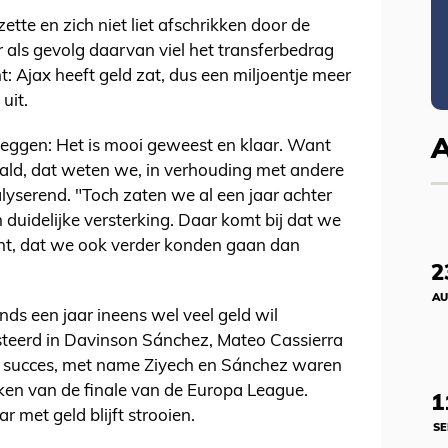
zette en zich niet liet afschrikken door de
als gevolg daarvan viel het transferbedrag
: Ajax heeft geld zat, dus een miljoentje meer
uit.
eggen: Het is mooi geweest en klaar. Want
ld, dat weten we, in verhouding met andere
lyserend. "Toch zaten we al een jaar achter
duidelijke versterking. Daar komt bij dat we
ht, dat we ook verder konden gaan dan
2
AU
nds een jaar ineens wel veel geld wil
steerd in Davinson Sánchez, Mateo Cassierra
r succes, met name Ziyech en Sánchez waren
iken van de finale van de Europa League.
1
 met geld blijft strooien.
SE