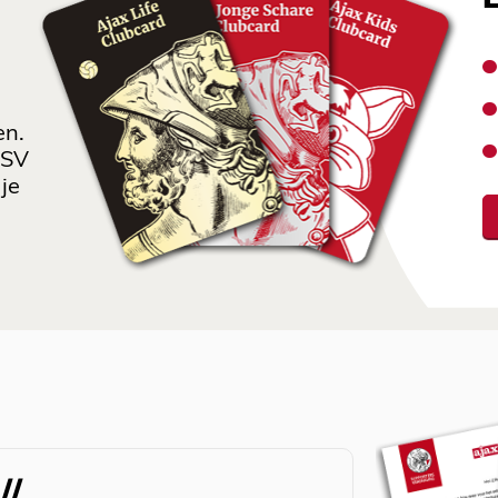
en.
 SV
je