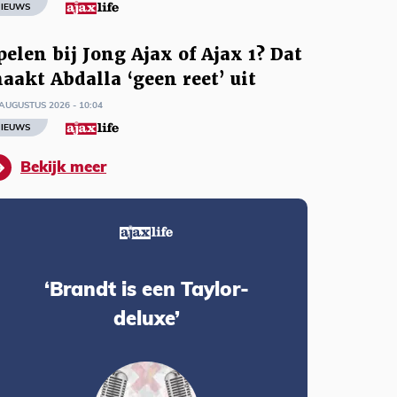
IEUWS
pelen bij Jong Ajax of Ajax 1? Dat
aakt Abdalla ‘geen reet’ uit
AUGUSTUS 2026 - 10:04
IEUWS
Bekijk meer
‘Brandt is een Taylor-
deluxe’