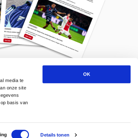
OK
Meld je aan voor de nieuwsbrief
al media te
an onze site
 gegevens
 op basis van
ing
Details tonen
© 2026 ajaxlife.nl –
Powered by TRES