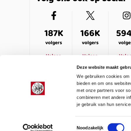
187K
166K
59
volgers
volgers
volge
Volgen
Volgen
Volg
Deze website maakt gebru
We gebruiken cookies om c
bieden en om ons websitev
met onze partners voor so
combineren met andere inf
je gebruik van hun service
LEDENSERVICE
OVER ONS
VEELG
Toestemmingsselectie
Noodzakelijk
Colofon
Privacy
Cookies
Algemene voor