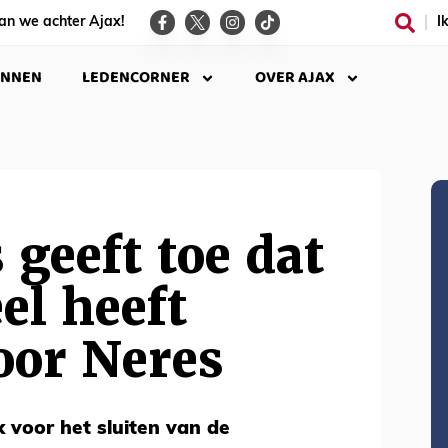
an we achter Ajax!
I
INNEN
LEDENCORNER
OVER AJAX
geeft toe dat
el heeft
oor Neres
k voor het sluiten van de