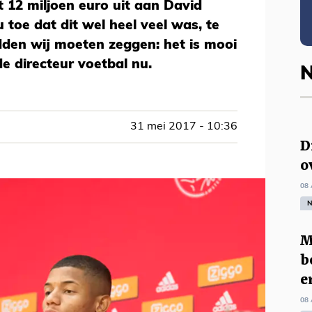
t 12 miljoen euro uit aan David
 toe dat dit wel heel veel was, te
adden wij moeten zeggen: het is mooi
e directeur voetbal nu.
N
31 mei 2017 - 10:36
D
o
08 
N
M
b
e
08 