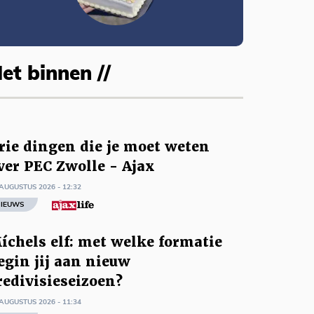
et binnen //
rie dingen die je moet weten
ver PEC Zwolle - Ajax
AUGUSTUS 2026 - 12:32
IEUWS
íchels elf: met welke formatie
egin jij aan nieuw
redivisieseizoen?
AUGUSTUS 2026 - 11:34