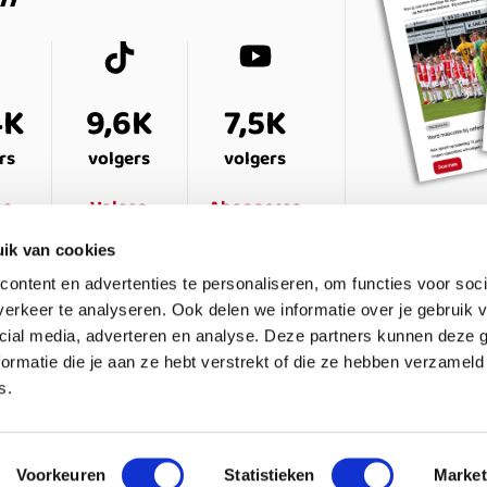
4K
9,6K
7,5K
rs
volgers
volgers
en
Volgen
Abonneren
ik van cookies
ontent en advertenties te personaliseren, om functies voor soci
erkeer te analyseren. Ook delen we informatie over je gebruik v
cial media, adverteren en analyse. Deze partners kunnen deze
ormatie die je aan ze hebt verstrekt of die ze hebben verzameld
s.
ESTELDE VRAGEN
CONTACT
LEDENPANEL
Voorkeuren
Statistieken
Market
waarden