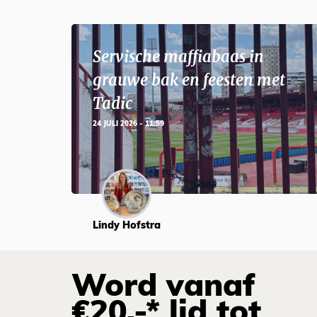
Servische maffiabaas in
grauwe bak en feesten met
Tadic
24 JULI 2026 - 11:59
Lindy Hofstra
Word vanaf
€20,-* lid tot