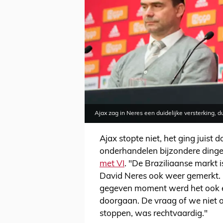
Ajax zag in Neres een duidelijke versterking, 
Ajax stopte niet, het ging juist 
onderhandelen bijzondere ding
met VI
. "De Braziliaanse markt 
David Neres ook weer gemerkt. E
gegeven moment werd het ook e
doorgaan. De vraag of we niet
stoppen, was rechtvaardig."