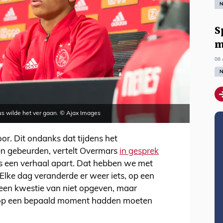
N
S
m
08 
N
dus wilde het ver gaan. © Ajax Images
door. Dit ondanks dat tijdens het
en gebeurden, vertelt Overmars
in gesprek
is een verhaal apart. Dat hebben we met
lke dag veranderde er weer iets, op een
en kwestie van niet opgeven, maar
 op een bepaald moment hadden moeten