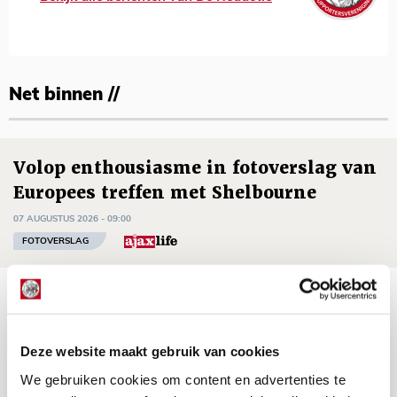
Net binnen //
Volop enthousiasme in fotoverslag van
Europees treffen met Shelbourne
07 AUGUSTUS 2026 - 09:00
FOTOVERSLAG
Míchel niet blij met resultaat en spel
na rust: ‘De focus nam af’
07 AUGUSTUS 2026 - 08:30
Deze website maakt gebruik van cookies
NIEUWS
We gebruiken cookies om content en advertenties te