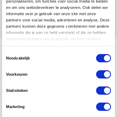
personaliseren, om functies voor social media te bieden
en om ons websiteverkeer te analyseren. Ook delen we
Is dit de laatste wallpaper van Godts in
informatie over je gebruik van onze site met onze
de Johan Cruijff Arena?
partners voor social media, adverteren en analyse. Deze
07 AUGUSTUS 2026 - 00:36
partners kunnen deze gegevens combineren met andere
NIEUWS
informatie die je aan ze hebt verstrekt of die ze hebben
verzameld op basis van je gebruik van hun services.
Bekijk meer
Toestemmingsselectie
AGENDA
Noodzakelijk
Selectiedag ballenjongens/-meiden
23
Voorkeuren
[VOL]
AUG
Statistieken
11
Geef Mij Maar Amsterdam
SEP
Marketing