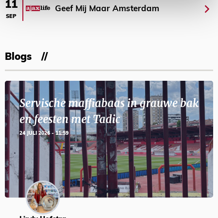
11
Geef Mij Maar Amsterdam
SEP
Blogs
Servische maffiabaas in grauwe bak
en feesten met Tadic
24 JULI 2026 - 11:59