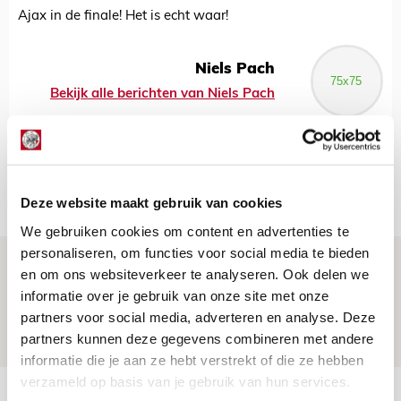
Ajax in de finale! Het is echt waar!
Niels Pach
Bekijk alle berichten van Niels Pach
Net binnen //
Deze website maakt gebruik van cookies
We gebruiken cookies om content en advertenties te
personaliseren, om functies voor social media te bieden
Drie dingen die je moet weten over PEC
en om ons websiteverkeer te analyseren. Ook delen we
Zwolle - Ajax
informatie over je gebruik van onze site met onze
partners voor social media, adverteren en analyse. Deze
08 AUGUSTUS 2026 - 12:32
partners kunnen deze gegevens combineren met andere
NIEUWS
informatie die je aan ze hebt verstrekt of die ze hebben
verzameld op basis van je gebruik van hun services.
Míchels elf: met welke formatie begin