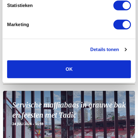
Statistieken
Selectiedag ballenjongens/-meiden
23
Marketing
[VOL]
AUG
11
Geef Mij Maar Amsterdam
Details tonen
SEP
OK
Blogs
Servische maffiabaas in grauwe bak
en feesten met Tadic
24 JULI 2026 - 11:59