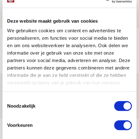
Zwolle - Ajax
08 AUGUSTUS 2026 - 12:32
NIEUWS
Deze website maakt gebruik van cookies
We gebruiken cookies om content en advertenties te
Míchels elf: met welke formatie begin
personaliseren, om functies voor social media te bieden
en om ons websiteverkeer te analyseren. Ook delen we
jij aan nieuw eredivisieseizoen?
informatie over je gebruik van onze site met onze
08 AUGUSTUS 2026 - 11:34
partners voor social media, adverteren en analyse. Deze
NIEUWS
partners kunnen deze gegevens combineren met andere
informatie die je aan ze hebt verstrekt of die ze hebben
verzameld op basis van je gebruik van hun services.
Spelen bij Jong Ajax of Ajax 1? Dat
maakt Abdalla ‘geen reet’ uit
Toestemmingsselectie
08 AUGUSTUS 2026 - 10:04
Noodzakelijk
NIEUWS
Voorkeuren
Bekijk meer
AGENDA