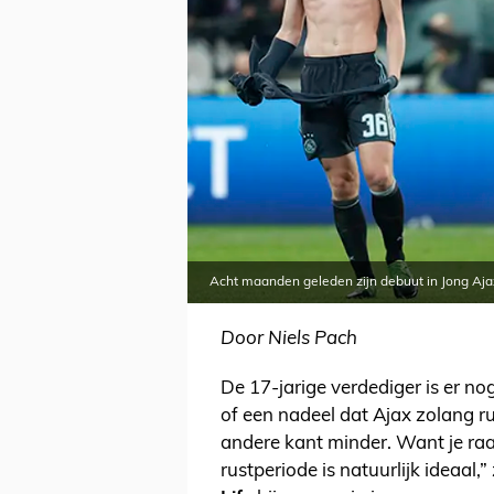
Acht maanden geleden zijn debuut in Jong Ajax
Door Niels Pach
De 17-jarige verdediger is er nog
of een nadeel dat Ajax zolang ru
andere kant minder. Want je raak
rustperiode is natuurlijk ideaal