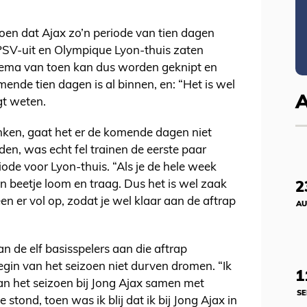
izoen dat Ajax zo’n periode van tien dagen
 PSV-uit en Olympique Lyon-thuis zaten
hema van toen kan dus worden geknipt en
ende tien dagen is al binnen, en: “Het is wel
gt weten.
nken, gaat het er de komende dagen niet
en, was echt fel trainen de eerste paar
iode voor Lyon-thuis. “Als je de hele week
n beetje loom en traag. Dus het is wel zaak
2
en er vol op, zodat je wel klaar aan de aftrap
AU
an de elf basisspelers aan die aftrap
begin van het seizoen niet durven dromen. “Ik
1
an het seizoen bij Jong Ajax samen met
SE
stond, toen was ik blij dat ik bij Jong Ajax in