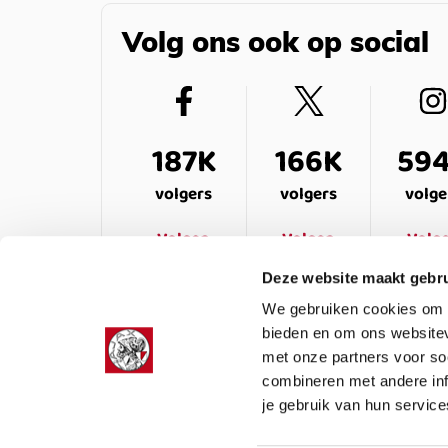
Volg ons ook op social
187K
166K
59
volgers
volgers
volge
Volgen
Volgen
Volg
Deze website maakt gebru
We gebruiken cookies om c
bieden en om ons websitev
met onze partners voor so
combineren met andere inf
je gebruik van hun service
LEDENSERVICE
OVER ONS
VEELG