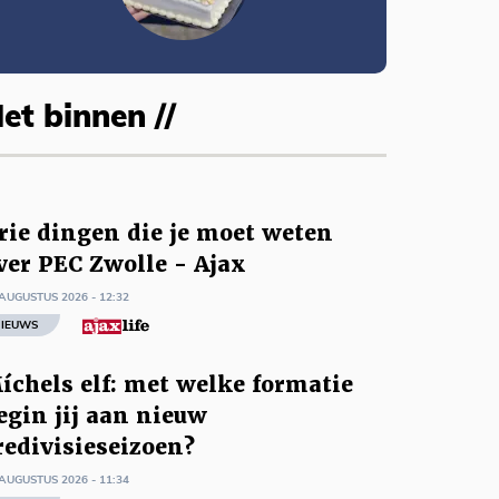
et binnen //
rie dingen die je moet weten
ver PEC Zwolle - Ajax
AUGUSTUS 2026 - 12:32
IEUWS
íchels elf: met welke formatie
egin jij aan nieuw
redivisieseizoen?
AUGUSTUS 2026 - 11:34