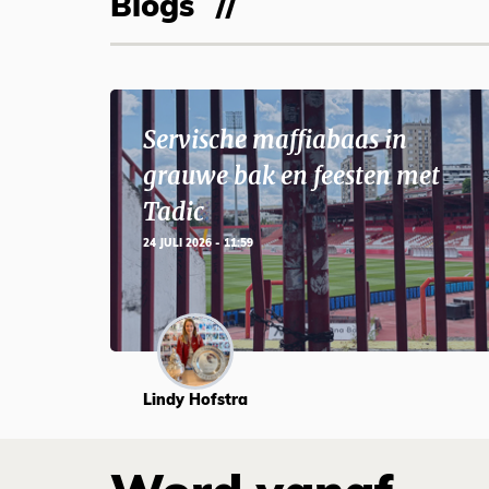
Blogs
Servische maffiabaas in
grauwe bak en feesten met
Tadic
24 JULI 2026 - 11:59
Lindy Hofstra