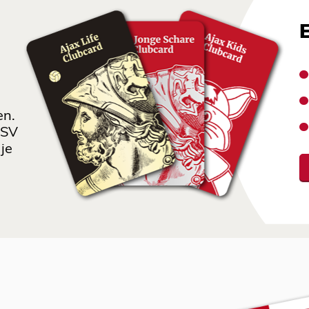
en.
 SV
je