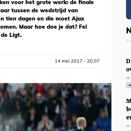
en voor het grote werk: de finale
aar tussen de wedstrijd van
ten tien dagen en die moet Ajax
omen. Maar hoe doe je dat? Fel
N
 de Ligt.
D
14 mei 2017 - 20:07
o
08 
N
M
b
e
08 