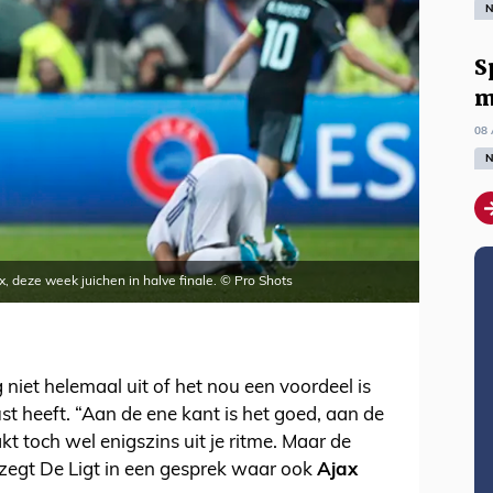
N
S
m
08 
N
, deze week juichen in halve finale. © Pro Shots
 niet helemaal uit of het nou een voordeel is
st heeft. “Aan de ene kant is het goed, aan de
t toch wel enigszins uit je ritme. Maar de
,” zegt De Ligt in een gesprek waar ook
Ajax