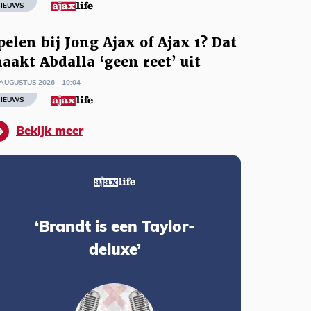
IEUWS
pelen bij Jong Ajax of Ajax 1? Dat
aakt Abdalla ‘geen reet’ uit
AUGUSTUS 2026 - 10:04
IEUWS
Bekijk meer
‘Brandt is een Taylor-
deluxe’