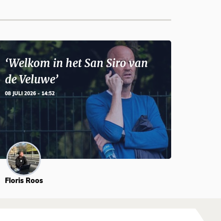
‘Welkom in het San Siro van
de Veluwe’
08 JULI 2026 - 14:52
Floris Roos