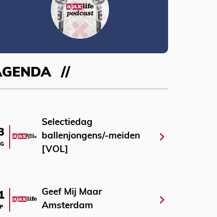
AGENDA
Selectiedag
3
ballenjongens/-meiden
G
[VOL]
Geef Mij Maar
1
Amsterdam
P