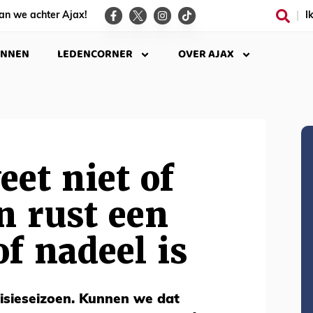
an we achter Ajax!
I
INNEN
LEDENCORNER
OVER AJAX
eet niet of
n rust een
of nadeel is
isieseizoen. Kunnen we dat