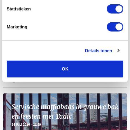
AGENDA
Statistieken
Selectiedag ballenjongens/-meiden
23
Marketing
[VOL]
AUG
11
Details tonen
Geef Mij Maar Amsterdam
SEP
OK
Blogs
Servische maffiabaas in grauwe bak
en feesten met Tadic
24 JULI 2026 - 11:59