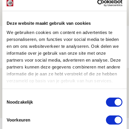
Ajax - Shelbourne
06 AUGUSTUS 2026 - 09:33
NIEUWS
Deze website maakt gebruik van cookies
We gebruiken cookies om content en advertenties te
Ter Stegen over uitdagingen en
personaliseren, om functies voor social media te bieden
leidersrol bij Ajax
en om ons websiteverkeer te analyseren. Ook delen we
informatie over je gebruik van onze site met onze
05 AUGUSTUS 2026 - 20:00
partners voor social media, adverteren en analyse. Deze
NIEUWS
partners kunnen deze gegevens combineren met andere
informatie die je aan ze hebt verstrekt of die ze hebben
Míchels elf: zie jij al rol voor
verzameld op basis van je gebruik van hun services.
aanwinsten in thuisduel met
Shelbourne?
Toestemmingsselectie
Noodzakelijk
05 AUGUSTUS 2026 - 15:35
NIEUWS
Voorkeuren
Bekijk meer