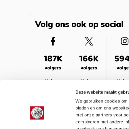
Volg ons ook op social
187K
166K
59
volgers
volgers
volge
Volgen
Volgen
Volg
Deze website maakt gebru
We gebruiken cookies om c
bieden en om ons websitev
met onze partners voor so
combineren met andere inf
je gebruik van hun service