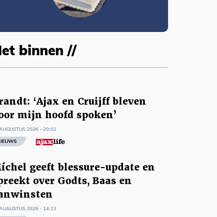
et binnen //
randt: ‘Ajax en Cruijff bleven
oor mijn hoofd spoken’
AUGUSTUS 2026 - 20:02
IEUWS
íchel geeft blessure-update en
preekt over Godts, Baas en
anwinsten
AUGUSTUS 2026 - 14:13