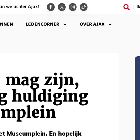
an we achter Ajax!
I
INNEN
LEDENCORNER
OVER AJAX
o mag zijn,
g huldiging
umplein
t Museumplein. En hopelijk