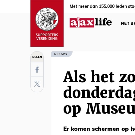
Met meer dan 155.000 leden sta
NET B
NIEUWS
DELEN
Als het z
donderda
op Muse
Er komen schermen op he