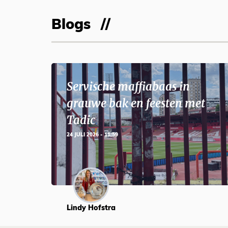
Blogs
Servische maffiabaas in
grauwe bak en feesten met
Tadic
24 JULI 2026 - 11:59
Lindy Hofstra