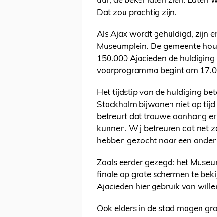
uur, de beker laten zien. Laten 
Dat zou prachtig zijn.
Als Ajax wordt gehuldigd, zijn 
Museumplein. De gemeente houdt 
150.000 Ajacieden de huldiging 
voorprogramma begint om 17.00 u
Het tijdstip van de huldiging bet
Stockholm bijwonen niet op tijd
betreurt dat trouwe aanhang er n
kunnen. Wij betreuren dat net z
hebben gezocht naar een ander g
Zoals eerder gezegd: het Muse
finale op grote schermen te bek
Ajacieden hier gebruik van will
Ook elders in de stad mogen gr