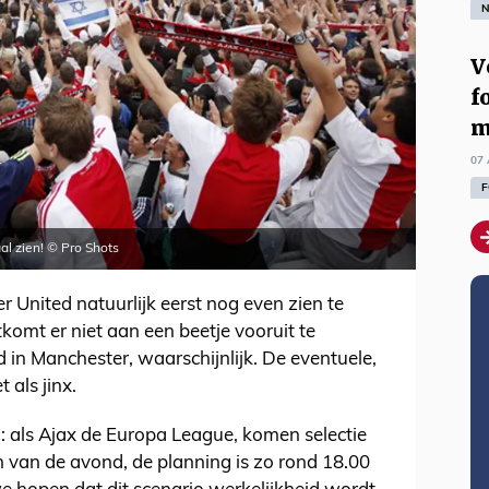
N
V
f
m
07 
F
al zien! © Pro Shots
United natuurlijk eerst nog even zien te
tkomt er niet aan een beetje vooruit te
 in Manchester, waarschijnlijk. De eventuele,
 als jinx.
el: als Ajax de Europa League, komen selectie
 van de avond, de planning is zo rond 18.00