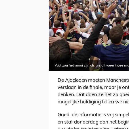
Wat zou het mooi zijn als we dit weer twee ma
De Ajacieden moeten Manchester 
verslaan in de finale, maar je on
denken. Dat doen ze net zo goed
mogelijke huldiging tellen we niet
Goed, de informatie is vrij simp
en staf donderdag aan het begin