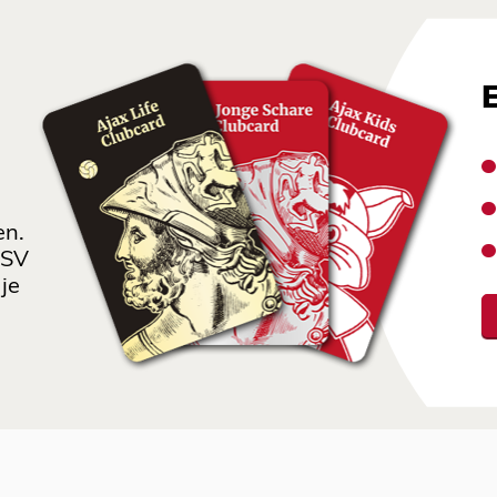
en.
 SV
je