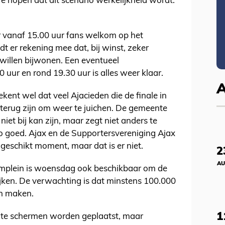
we hopen dat dit scenario werkelijkheid wordt.
er vanaf 15.00 uur fans welkom op het
er rekening mee dat, bij winst, zeker
willen bijwonen. Een eventueel
ur en rond 19.30 uur is alles weer klaar.
ekent wel dat veel Ajacieden die de finale in
 terug zijn om weer te juichen. De gemeente
iet bij kan zijn, maar zegt niet anders te
o goed. Ajax en de Supportersvereniging Ajax
eschikt moment, maar dat is er niet.
2
AU
umplein is woensdag ook beschikbaar om de
ijken. De verwachting is dat minstens 100.000
en maken.
1
ote schermen worden geplaatst, maar