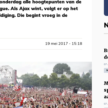
onderdag alle hoogtepunten van de
ue. Als Ajax wint, volgt er op het
iging. Die begint vroeg in de
N
19 mei 2017 - 15:18
B
d
07 
N
M
s
a
07 