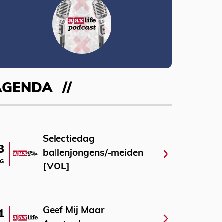
AGENDA
Selectiedag
3
ballenjongens/-meiden
G
[VOL]
Geef Mij Maar
1