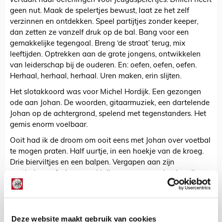
vertaalt naar oefeningen voor jeugdspelertjes. Drillen heeft
geen nut. Maak de spelertjes bewust, laat ze het zelf
verzinnen en ontdekken. Speel partijtjes zonder keeper,
dan zetten ze vanzelf druk op de bal. Bang voor een
gemakkelijke tegengoal. Breng ‘de straat’ terug, mix
leeftijden. Optrekken aan de grote jongens, ontwikkelen
van leiderschap bij de ouderen. En: oefen, oefen, oefen.
Herhaal, herhaal, herhaal. Uren maken, erin slijten.
Het slotakkoord was voor Michel Hordijk. Een gezongen
ode aan Johan. De woorden, gitaarmuziek, een dartelende
Johan op de achtergrond, spelend met tegenstanders. Het
gemis enorm voelbaar.
Ooit had ik de droom om ooit eens met Johan over voetbal
te mogen praten. Half uurtje, in een hoekje van de kroeg.
Drie bierviltjes en een balpen. Vergapen aan zijn
voetbalvernuft. Antwoord krijgen op vragen, het begrijpen.
Na zijn overlijden wist ik dat die droom definitief was
vervlogen. Echter, dinsdagavond bleek een bevredigend
alternatief.
Deze website maakt gebruik van cookies