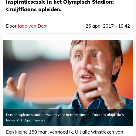
inspiratiesessie in het Olympisch Stadion:
Cruijffiaans opleiden.
Door
Jaap van Dam
26 april 2017 - 19:42
Dus complexe situaties waren voor hem zo simpel. Daarom altijd ‘da’s
logisch’. © Ajax Images
Een kleine 150 man, vermoed ik. Uit alle winstreken van