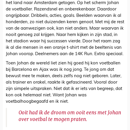
het land naar Amsterdam getogen. Op het scherm Johan
de voetballer. Razendsnel en onberekenbaar. Daardoor
ongrijpbaar. Dribbels, acties, goals. Beelden waarvan ik al
honderden, zo niet duizenden keren genoot. Met mij de rest
van de aanwezigen ook, kan niet anders. Maar waarvan ik
nooit genoeg zal krijgen. Naar hem kijken in zijn stad, in
het stadion waar hij successen vierde. Door het raam zag
ik al die mensen in een oranje t-shirt met de beeltenis van
Johan voorop. Deelnemers aan de 14K Run. Extra speciaal.
Toen Johan de wereld liet zien hij goed hij kon voetballen
bij Barcelona en Ajax was ik nog jong. Te jong om dat
bewust mee te maken, deels zelfs nog niet geboren. Later,
als trainer en orakel, raakte ik gefascineerd. Vooral door
zijn simpele uitspraken. Niet dat ik er iets van begreep, dat
kon ook helemaal niet. Want Johan was
voetbalhoogbegaafd en ik niet.
Ooit had ik de droom om ooit eens met Johan
over voetbal te mogen praten.