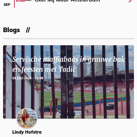
Geef Mij Maar Amsterdam
SEP
Blogs
Servische maffiabaas in grauwe bak
en feesten met Tadic
24 JULI 2026 - 11:59
Lindy Hofstra