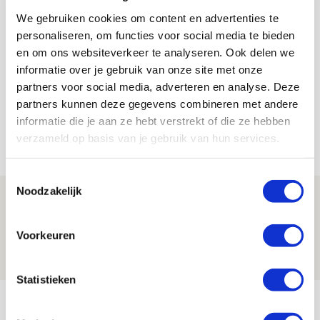
Toch een beetje kunnen luisteren naar Johan.
We gebruiken cookies om content en advertenties te
personaliseren, om functies voor social media te bieden
Jaap van Dam
en om ons websiteverkeer te analyseren. Ook delen we
Bekijk alle berichten van Jaap van Dam
informatie over je gebruik van onze site met onze
partners voor social media, adverteren en analyse. Deze
partners kunnen deze gegevens combineren met andere
informatie die je aan ze hebt verstrekt of die ze hebben
verzameld op basis van je gebruik van hun services.
Net binnen //
Toestemmingsselectie
Noodzakelijk
Ajax dankt invallers bij
zwaarbevochten zege op tiental PEC
Voorkeuren
09 AUGUSTUS 2026 - 16:33
NIEUWS
Statistieken
Drie dingen die je moet weten over PEC