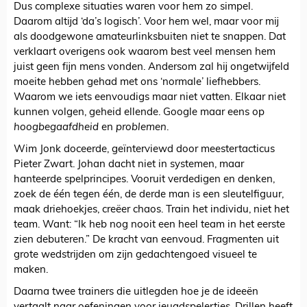
Dus complexe situaties waren voor hem zo simpel.
Daarom altijd ‘da’s logisch’. Voor hem wel, maar voor mij
als doodgewone amateurlinksbuiten niet te snappen. Dat
verklaart overigens ook waarom best veel mensen hem
juist geen fijn mens vonden. Andersom zal hij ongetwijfeld
moeite hebben gehad met ons ‘normale’ liefhebbers.
Waarom we iets eenvoudigs maar niet vatten. Elkaar niet
kunnen volgen, geheid ellende. Google maar eens op
hoogbegaafdheid
en
problemen
.
Wim Jonk doceerde, geïnterviewd door meestertacticus
Pieter Zwart. Johan dacht niet in systemen, maar
hanteerde spelprincipes. Vooruit verdedigen en denken,
zoek de één tegen één, de derde man is een sleutelfiguur,
maak driehoekjes, creëer chaos. Train het individu, niet het
team. Want: “Ik heb nog nooit een heel team in het eerste
zien debuteren.” De kracht van eenvoud. Fragmenten uit
grote wedstrijden om zijn gedachtengoed visueel te
maken.
Daarna twee trainers die uitlegden hoe je de ideeën