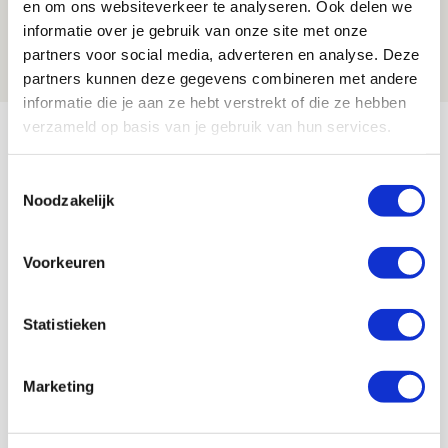
en om ons websiteverkeer te analyseren. Ook delen we
voor mijn club is heel speciaal’
informatie over je gebruik van onze site met onze
06 AUGUSTUS 2026 - 23:43
partners voor social media, adverteren en analyse. Deze
NIEUWS
partners kunnen deze gegevens combineren met andere
informatie die je aan ze hebt verstrekt of die ze hebben
Bekijk meer
verzameld op basis van je gebruik van hun services.
AGENDA
Toestemmingsselectie
Noodzakelijk
Selectiedag ballenjongens/-meiden
23
[VOL]
AUG
Voorkeuren
11
Geef Mij Maar Amsterdam
Statistieken
SEP
Marketing
Blogs