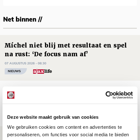
Net binnen //
Míchel niet blij met resultaat en spel
na rust: ‘De focus nam af’
07 AUGUSTUS 2026 - 08:30
NIEUWS
Is dit de laatste wallpaper van Godts in
de Johan Cruijff Arena?
07 AUGUSTUS 2026 - 00:36
Deze website maakt gebruik van cookies
NIEUWS
We gebruiken cookies om content en advertenties te
personaliseren, om functies voor social media te bieden
Trotse Klaassen: ‘Vierhonderd duels