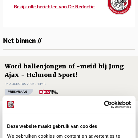
Bekijk alle berichten van De Redactie
Net binnen //
Word ballenjongen of -meid bij Jong
Ajax - Helmond Sport!
06 AUGUSTUS 2026 - 13:13
PRIJSVRAAG
Reis jij als mascotte mee naar uitduel
met Telstar?
Deze website maakt gebruik van cookies
06 AUGUSTUS 2026 - 13:04
We gebruiken cookies om content en advertenties te
PRIJSVRAAG