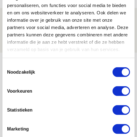
personaliseren, om functies voor social media te bieden
en om ons websiteverkeer te analyseren. Ook delen we
Drie dingen die je moet weten over
informatie over je gebruik van onze site met onze
Ajax - Shelbourne
partners voor social media, adverteren en analyse. Deze
partners kunnen deze gegevens combineren met andere
06 AUGUSTUS 2026 - 09:33
informatie die je aan ze hebt verstrekt of die ze hebben
NIEUWS
verzameld op basis van je gebruik van hun services.
Bekijk meer
Toestemmingsselectie
AGENDA
Noodzakelijk
Selectiedag ballenjongens/-meiden
23
Voorkeuren
[VOL]
AUG
Statistieken
11
Geef Mij Maar Amsterdam
SEP
Marketing