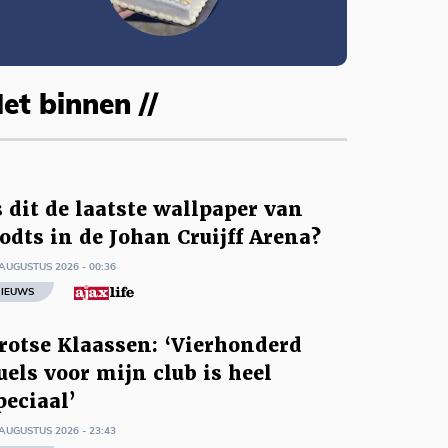
et binnen //
s dit de laatste wallpaper van
odts in de Johan Cruijff Arena?
AUGUSTUS 2026 - 00:36
IEUWS
rotse Klaassen: ‘Vierhonderd
uels voor mijn club is heel
peciaal’
AUGUSTUS 2026 - 23:43