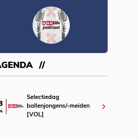
AGENDA
Selectiedag
3
ballenjongens/-meiden
G
[VOL]