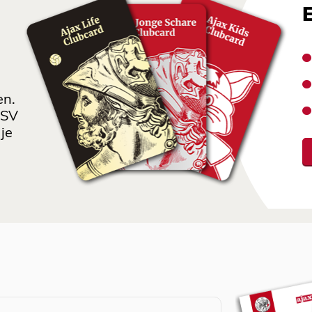
en.
 SV
je