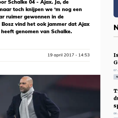
r Schalke 04 - Ajax. Ja, de
 maar toch knijpen we ‘m nog een
ar ruimer gewonnen in de
Bosz vind het ook jammer dat Ajax
N
id heeft genomen van Schalke.
I
19 april 2017 - 14:53
G
07 
N
T
d
s
06 