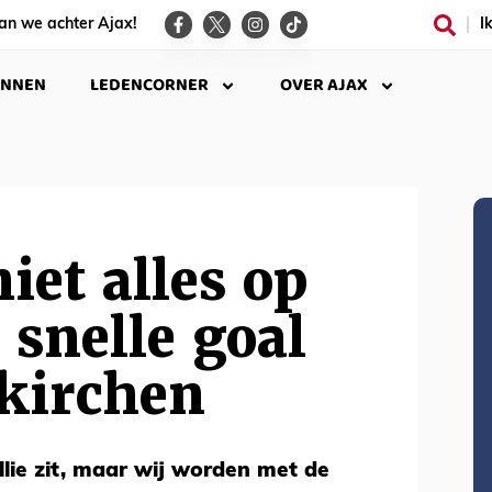
an we achter Ajax!
I
INNEN
LEDENCORNER
OVER AJAX
iet alles op
 snelle goal
nkirchen
llie zit, maar wij worden met de