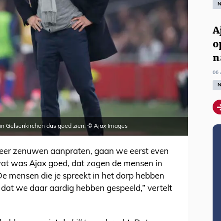
N
A
o
n
06 
N
 in Gelsenkirchen dus goed zien. © Ajax Images
eer zenuwen aanpraten, gaan we eerst even
at was Ajax goed, dat zagen de mensen in
e mensen die je spreekt in het dorp hebben
l dat we daar aardig hebben gespeeld,” vertelt