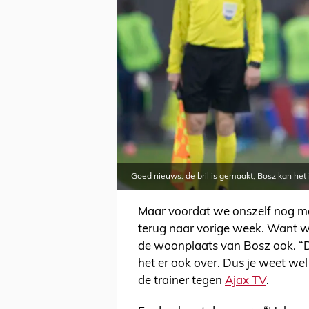
Goed nieuws: de bril is gemaakt, Bosz kan het
Maar voordat we onszelf nog m
terug naar vorige week. Want w
de woonplaats van Bosz ook. “D
het er ook over. Dus je weet we
de trainer tegen
Ajax TV
.