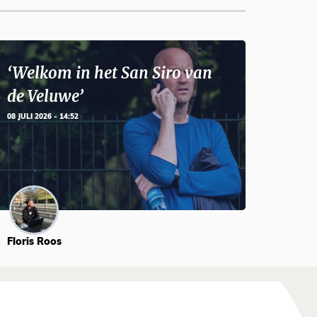
‘Welkom in het San Siro van
de Veluwe’
08 JULI 2026 - 14:52
Floris Roos