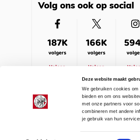
Volg ons ook op social
187K
166K
59
volgers
volgers
volge
Volgen
Volgen
Volg
Deze website maakt gebru
We gebruiken cookies om c
bieden en om ons websitev
met onze partners voor so
combineren met andere inf
je gebruik van hun service
LEDENSERVICE
OVER ONS
VEELG
Toestemmingsselectie