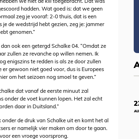
 hebben we niet de
kill
toegebracht. Dat was
gescoord hadden. Wat goed is: dat we geen
maal zeg je vooraf: 2-0 thuis, dat is een
s je de wedstrijd hebt gezien, zeg je: jammer
d hebt genomen.”
 dan ook een getergd Schalke 04. “Omdat ze
ar zullen ze revanche op willen nemen. Ik
g enigszins te redden is als ze door zullen
e er gewoon niet goed voor, dus is Europees
ier om het seizoen nog smoel te geven.”
halke dat vanaf de eerste minuut zal
ns onder de voet kunnen lopen. Het zal echt
2
rden daar in Duitsland.”
AU
x onder de druk van Schalke uit en komt het al
sers er namelijk vier maken om door te gaan.
s voor een vroege voorsprong.