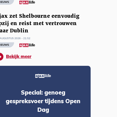
IEUWS
jax zet Shelbourne eenvoudig
pzij en reist met vertrouwen
aar Dublin
AUGUSTUS 2026 - 21:52
IEUWS
Bekijk meer
Special: genoeg
gespreksvoer tijdens Open
Dag