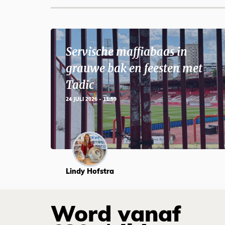
Servische maffiabaas in
grauwe bak en feesten met
Tadic
24 JULI 2026 - 11:59
Lindy Hofstra
Word vanaf