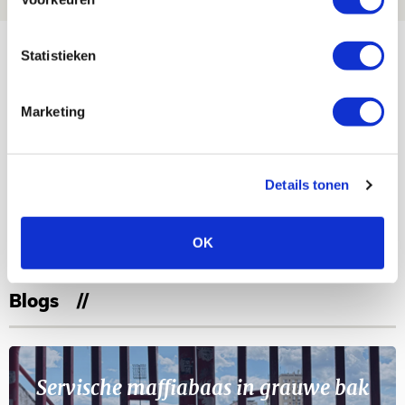
Bekijk meer
Statistieken
AGENDA
Marketing
Selectiedag ballenjongens/-meiden
23
[VOL]
AUG
Details tonen
11
Geef Mij Maar Amsterdam
SEP
OK
Blogs
Servische maffiabaas in grauwe bak