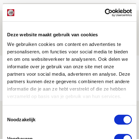
Drie dingen die je moet weten over PEC
Zwolle - Ajax
Deze website maakt gebruik van cookies
08 AUGUSTUS 2026 - 12:32
We gebruiken cookies om content en advertenties te
NIEUWS
personaliseren, om functies voor social media te bieden
en om ons websiteverkeer te analyseren. Ook delen we
Míchels elf: met welke formatie begin
informatie over je gebruik van onze site met onze
jij aan nieuw eredivisieseizoen?
partners voor social media, adverteren en analyse. Deze
partners kunnen deze gegevens combineren met andere
08 AUGUSTUS 2026 - 11:34
informatie die je aan ze hebt verstrekt of die ze hebben
NIEUWS
verzameld op basis van je gebruik van hun services.
Spelen bij Jong Ajax of Ajax 1? Dat
Toestemmingsselectie
maakt Abdalla ‘geen reet’ uit
Noodzakelijk
08 AUGUSTUS 2026 - 10:04
NIEUWS
Voorkeuren