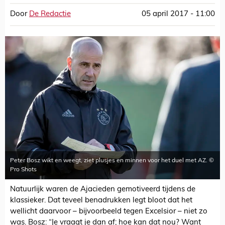
Door
De Redactie
05 april 2017 - 11:00
Peter Bosz wikt en weegt, ziet plusjes en minnen voor het duel met AZ. ©
Pro Shots
Natuurlijk waren de Ajacieden gemotiveerd tijdens de
klassieker. Dat teveel benadrukken legt bloot dat het
wellicht daarvoor – bijvoorbeeld tegen Excelsior – niet zo
was. Bosz: “Je vraagt je dan af; hoe kan dat nou? Want