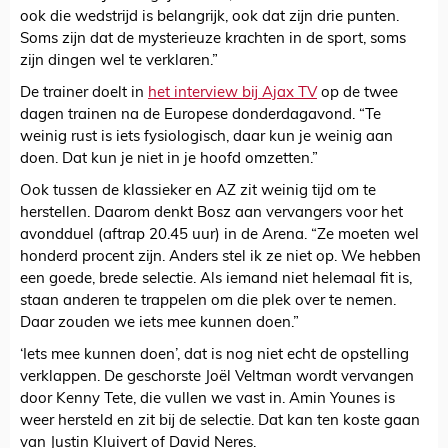
ook die wedstrijd is belangrijk, ook dat zijn drie punten.
Soms zijn dat de mysterieuze krachten in de sport, soms
zijn dingen wel te verklaren.”
De trainer doelt in
het interview bij Ajax TV
op de twee
dagen trainen na de Europese donderdagavond. “Te
weinig rust is iets fysiologisch, daar kun je weinig aan
doen. Dat kun je niet in je hoofd omzetten.”
Ook tussen de klassieker en AZ zit weinig tijd om te
herstellen. Daarom denkt Bosz aan vervangers voor het
avondduel (aftrap 20.45 uur) in de Arena. “Ze moeten wel
honderd procent zijn. Anders stel ik ze niet op. We hebben
een goede, brede selectie. Als iemand niet helemaal fit is,
staan anderen te trappelen om die plek over te nemen.
Daar zouden we iets mee kunnen doen.”
‘Iets mee kunnen doen’, dat is nog niet echt de opstelling
verklappen. De geschorste Joël Veltman wordt vervangen
door Kenny Tete, die vullen we vast in. Amin Younes is
weer hersteld en zit bij de selectie. Dat kan ten koste gaan
van Justin Kluivert of David Neres.