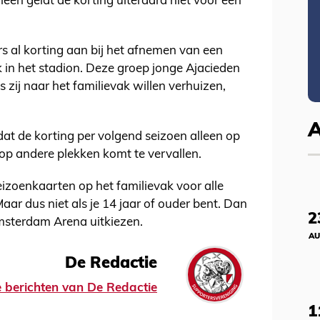
leen geldt de korting uiteraard niet voor een
rs al korting aan bij het afnemen van een
 in het stadion. Deze groep jonge Ajacieden
s zij naar het familievak willen verhuizen,
dat de korting per volgend seizoen alleen op
 op andere plekken komt te vervallen.
izoenkaarten op het familievak voor alle
aar dus niet als je 14 jaar of ouder bent. Dan
2
msterdam Arena uitkiezen.
AU
De Redactie
le berichten van De Redactie
1