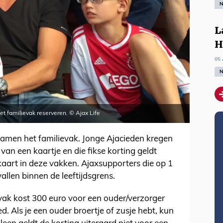
N
L
H
05 
N
et familievak reserveren. © Ajax Life
men het familievak. Jonge Ajacieden kregen
van een kaartje en die fikse korting geldt
aart in deze vakken. Ajaxsupporters die op 1
vallen binnen de leeftijdsgrens.
vak kost 300 euro voor een ouder/verzorger
d. Als je een ouder broertje of zusje hebt, kun