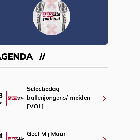
AGENDA
Selectiedag
3
ballenjongens/-meiden
G
[VOL]
Geef Mij Maar
1