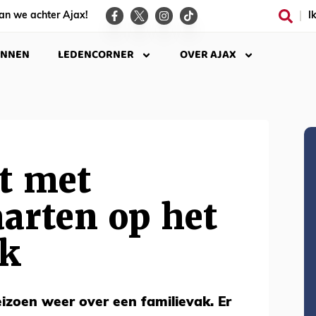
an we achter Ajax!
I
INNEN
LEDENCORNER
OVER AJAX
t met
arten op het
ak
eizoen weer over een familievak. Er