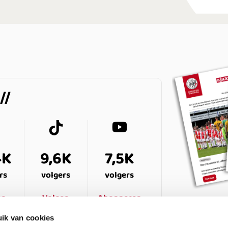
4K
9,6K
7,5K
rs
volgers
volgers
en
Volgen
Abonneren
ik van cookies