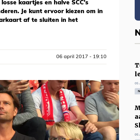
 losse kaartjes en halve SCC's
deren. Je kunt ervoor kiezen om in
rkaart af te sluiten in het
N
06 april 2017 - 19:10
T
l
05 
N
M
a
S
05 