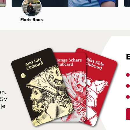
Floris Roos
en.
 SV
je