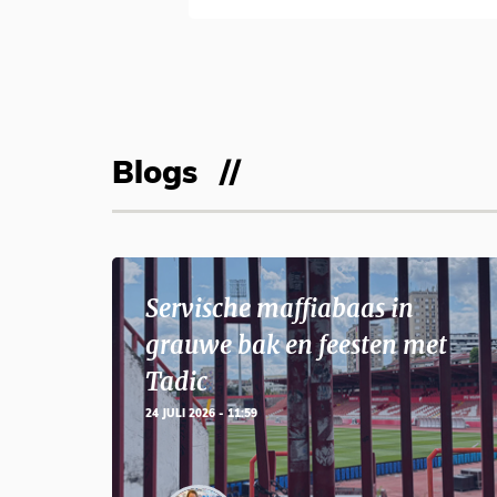
Blogs
Servische maffiabaas in
grauwe bak en feesten met
Tadic
24 JULI 2026 - 11:59