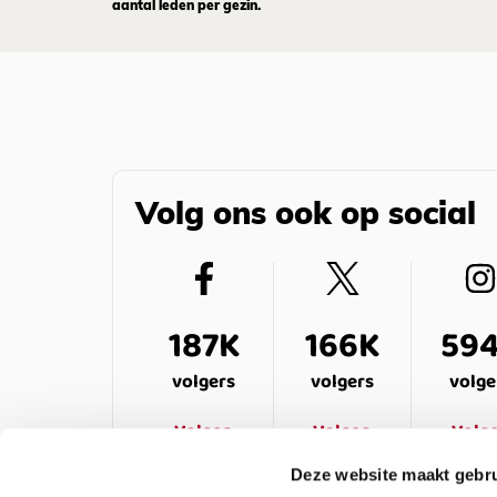
aantal leden per gezin.
Volg ons ook op social
187K
166K
59
volgers
volgers
volge
Volgen
Volgen
Volg
Deze website maakt gebru