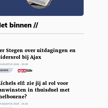
et binnen //
er Stegen over uitdagingen en
eidersrol bij Ajax
AUGUSTUS 2026 - 20:00
IEUWS
íchels elf: zie jij al rol voor
anwinsten in thuisduel met
helbourne?
AUGUSTUS 2026 - 15:35