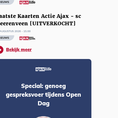
IEUWS
aatste Kaarten Actie Ajax - sc
eerenveen [UITVERKOCHT]
AUGUSTUS 2026 - 15:00
IEUWS
Bekijk meer
Special: genoeg
gespreksvoer tijdens Open
Dag