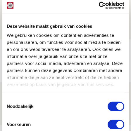
Is dit de laatste wallpaper van Godts in
de Johan Cruijff Arena?
07 AUGUSTUS 2026 - 00:36
Deze website maakt gebruik van cookies
NIEUWS
We gebruiken cookies om content en advertenties te
personaliseren, om functies voor social media te bieden
Trotse Klaassen: ‘Vierhonderd duels
en om ons websiteverkeer te analyseren. Ook delen we
informatie over je gebruik van onze site met onze
voor mijn club is heel speciaal’
partners voor social media, adverteren en analyse. Deze
06 AUGUSTUS 2026 - 23:43
partners kunnen deze gegevens combineren met andere
NIEUWS
informatie die je aan ze hebt verstrekt of die ze hebben
verzameld op basis van je gebruik van hun services.
Ajax zet Shelbourne eenvoudig opzij en
reist met vertrouwen naar Dublin
Toestemmingsselectie
Noodzakelijk
06 AUGUSTUS 2026 - 21:52
NIEUWS
Voorkeuren
Bekijk meer