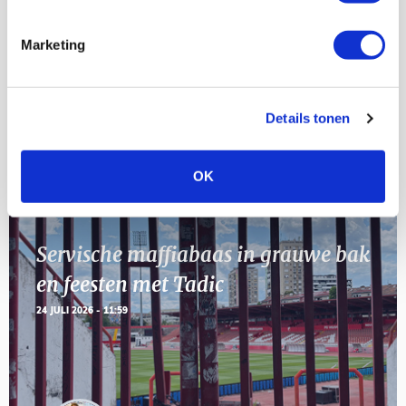
23
[VOL]
AUG
Marketing
11
Geef Mij Maar Amsterdam
SEP
Details tonen
Blogs
OK
Servische maffiabaas in grauwe bak
en feesten met Tadic
24 JULI 2026 - 11:59