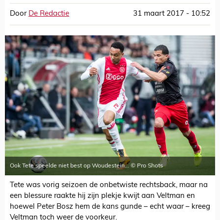
Door
De Redactie
31 maart 2017 - 10:52
Ook Tete speelde niet best op Woudestein... © Pro Shots
Tete was vorig seizoen de onbetwiste rechtsback, maar na
een blessure raakte hij zijn plekje kwijt aan Veltman en
hoewel Peter Bosz hem de kans gunde – echt waar – kreeg
Veltman toch weer de voorkeur.