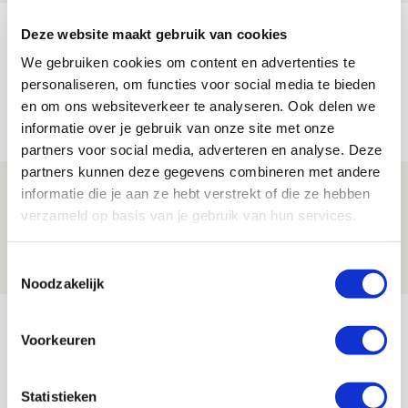
Míchels elf: zie jij al rol voor
Deze website maakt gebruik van cookies
aanwinsten in thuisduel met
We gebruiken cookies om content en advertenties te
Shelbourne?
personaliseren, om functies voor social media te bieden
en om ons websiteverkeer te analyseren. Ook delen we
05 AUGUSTUS 2026 - 15:35
informatie over je gebruik van onze site met onze
NIEUWS
partners voor social media, adverteren en analyse. Deze
partners kunnen deze gegevens combineren met andere
Laatste Kaarten Actie Ajax - sc
informatie die je aan ze hebt verstrekt of die ze hebben
Heerenveen [UITVERKOCHT]
verzameld op basis van je gebruik van hun services.
05 AUGUSTUS 2026 - 15:00
Toestemmingsselectie
NIEUWS
Noodzakelijk
Bekijk meer
Voorkeuren
AGENDA
Statistieken
Selectiedag ballenjongens/-meiden