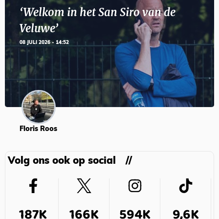
‘Welkom in het San Siro van de
Veluwe’
08 JULI 2026 - 14:52
Floris Roos
Volg ons ook op social
187K
166K
594K
9,6K