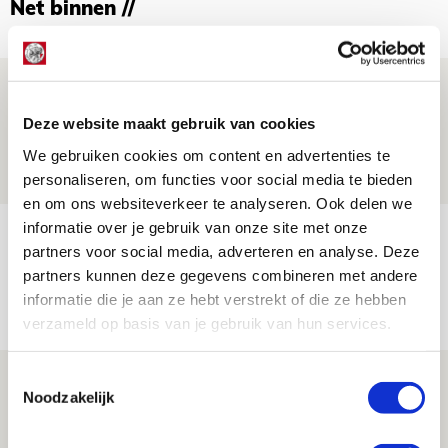
Net binnen //
Word ballenjongen of -meid bij Jong
Ajax - Helmond Sport!
Deze website maakt gebruik van cookies
06 AUGUSTUS 2026 - 13:13
We gebruiken cookies om content en advertenties te
PRIJSVRAAG
personaliseren, om functies voor social media te bieden
en om ons websiteverkeer te analyseren. Ook delen we
informatie over je gebruik van onze site met onze
Reis jij als mascotte mee naar uitduel
partners voor social media, adverteren en analyse. Deze
met Telstar?
partners kunnen deze gegevens combineren met andere
06 AUGUSTUS 2026 - 13:04
informatie die je aan ze hebt verstrekt of die ze hebben
verzameld op basis van je gebruik van hun services.
PRIJSVRAAG
Toestemmingsselectie
Drie dingen die je moet weten over
Noodzakelijk
Ajax - Shelbourne
06 AUGUSTUS 2026 - 09:33