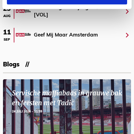
Selectiedag ballenjongens/-meiden
23
[VOL]
AUG
11
Geef Mij Maar Amsterdam
SEP
Blogs
Servische maffiabaas in grauwe bak
en feesten met Tadic
24 JULI 2026 - 11:59