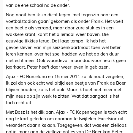
van de ene schaal na de ander.
Nog nooit ben ik zo dicht tegen ‘met tegenzin naar een
voetbalstadion gaan’ gekomen als onder Frank. Het voelt
een beetje als verraad, maar door zure stukjes in een
wakkere krant, komt het allemaal weer boven. Die
eeuwige tikkies terug. Dat lage tempo. Ik heb het
gevoelsleven van mijn seizoenkaartmaat toen wel beter
leren kennen, over het spel hadden we het op den duur
niet echt meer. Ook waardevol, maar daarvoor heb ik geen
jaarkaart. Peter heeft daar weer leven in geblazen.
Ajax - FC Barcelona en 15 mei 2011 zal ik nooit vergeten,
ik zal dan ook echt wel altijd een beetje van Frank de Boer
blijven houden, zo is het ook. Maar ik hoef niet meer met
mijn neus op zijn werk te zitten. Wat dat aangaat is het
toch echt uit.
Met Bosz is het dik aan. Ajax - FC Kopenhagen is toch echt
nog te kort geleden om daaraan te twijfelen. Excelsior-uit
verandert daar niks aan. Toegegeven, dat was een zielloos
potje, maar aan de zielloze potjes van De Boer kan Peter