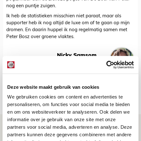
nog een puntje zuigen.
Ik heb de statistieken misschien niet paraat, maar als
supporter heb ik nog altijd de luxe om af te gaan op mijn
dromen. En daarin huppel ik nog regelmatig samen met
Peter Bosz over groene vlaktes.
Nicky Samsom
Bekijk alle berichten van Nicky Samsom
Deze website maakt gebruik van cookies
We gebruiken cookies om content en advertenties te
Net binnen //
personaliseren, om functies voor social media te bieden
en om ons websiteverkeer te analyseren. Ook delen we
informatie over je gebruik van onze site met onze
Drie dingen die je moet weten over PEC
partners voor social media, adverteren en analyse. Deze
Zwolle - Ajax
partners kunnen deze gegevens combineren met andere