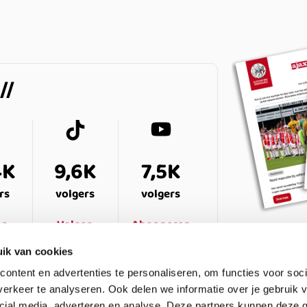
4K
9,6K
7,5K
rs
volgers
volgers
en
Volgen
Abonneren
ik van cookies
ontent en advertenties te personaliseren, om functies voor soci
erkeer te analyseren. Ook delen we informatie over je gebruik v
cial media, adverteren en analyse. Deze partners kunnen deze