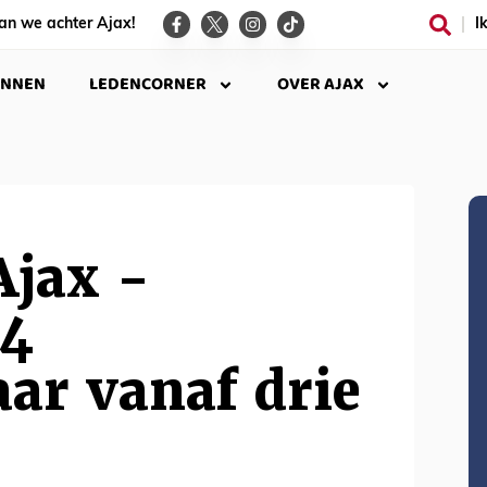
an we achter Ajax!
I
INNEN
LEDENCORNER
OVER AJAX
Ajax -
04
ar vanaf drie