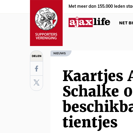
Met meer dan 155.000 leden sta
NET B
NIEUWS
DELEN
Kaartjes 
Schalke 
beschikba
tientjes