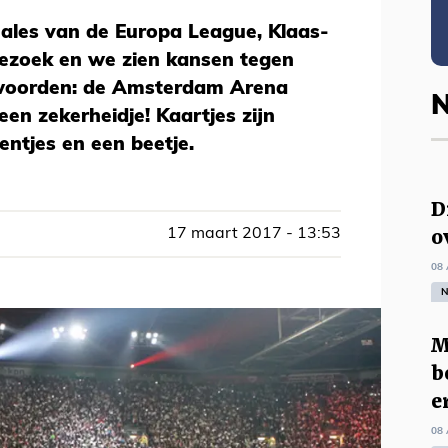
nales van de Europa League, Klaas-
ezoek en we zien kansen tegen
 woorden: de Amsterdam Arena
N
 een zekerheidje! Kaartjes zijn
entjes en een beetje.
D
o
17 maart 2017 - 13:53
08 
N
M
b
e
08 