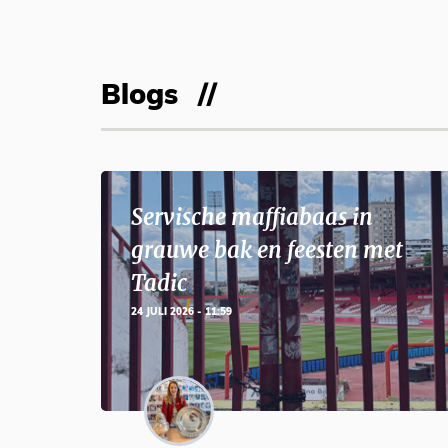
Blogs
Servische maffiabaas in
grauwe bak en feesten met
Tadic
24 JULI 2026 - 11:59