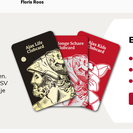
Floris Roos
en.
 SV
je