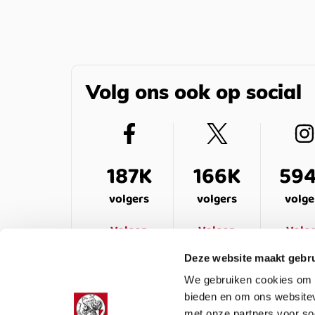
Volg ons ook op social
187K
166K
59
volgers
volgers
volge
Volgen
Volgen
Volg
Deze website maakt gebru
We gebruiken cookies om c
bieden en om ons websitev
met onze partners voor so