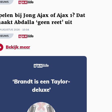
IEUWS
pelen bij Jong Ajax of Ajax 1? Dat
aakt Abdalla ‘geen reet’ uit
AUGUSTUS 2026 - 10:04
IEUWS
Bekijk meer
‘Brandt is een Taylor-
deluxe’