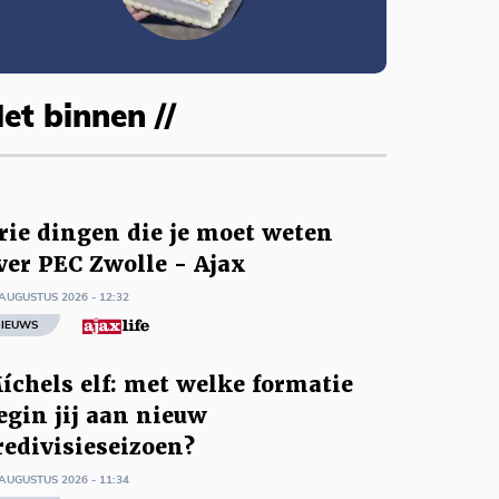
et binnen //
rie dingen die je moet weten
ver PEC Zwolle - Ajax
AUGUSTUS 2026 - 12:32
IEUWS
íchels elf: met welke formatie
egin jij aan nieuw
redivisieseizoen?
AUGUSTUS 2026 - 11:34