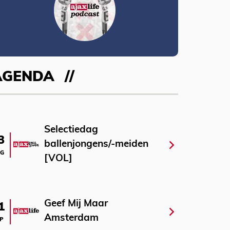
AGENDA
Selectiedag
3
ballenjongens/-meiden
G
[VOL]
Geef Mij Maar
1
Amsterdam
P