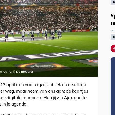
N
S
m
08 
N
n de Arena! © De Brouwer
3 april aan voor eigen publiek en de aftrap
 ver weg, maar neem van ons aan: de kaartjes
 de digitale toonbank. Heb jij zin Ajax aan te
 in je agenda.