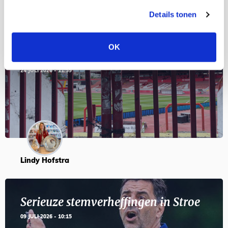
Details tonen
Servische maffiabaas in grauwe bak
OK
en feesten met Tadic
24 JULI 2026 - 11:59
Lindy Hofstra
Serieuze stemverheffingen in Stroe
09 JULI 2026 - 10:15