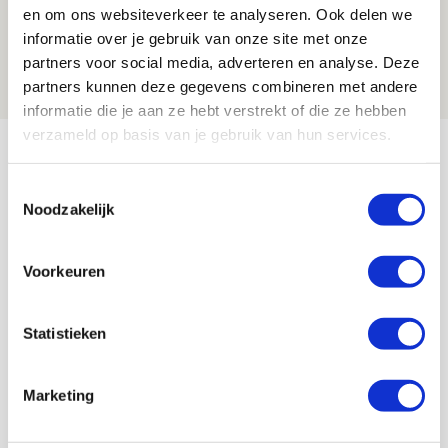
Míchel niet blij met resultaat en spel
en om ons websiteverkeer te analyseren. Ook delen we
na rust: ‘De focus nam af’
informatie over je gebruik van onze site met onze
partners voor social media, adverteren en analyse. Deze
07 AUGUSTUS 2026 - 08:30
partners kunnen deze gegevens combineren met andere
NIEUWS
informatie die je aan ze hebt verstrekt of die ze hebben
verzameld op basis van je gebruik van hun services.
Bekijk meer
AGENDA
Toestemmingsselectie
Noodzakelijk
Selectiedag ballenjongens/-meiden
23
[VOL]
Voorkeuren
AUG
11
Geef Mij Maar Amsterdam
Statistieken
SEP
Marketing
Blogs