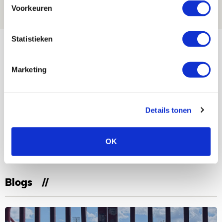
06 AUGUSTUS 2026 - 21:52
Voorkeuren
NIEUWS
Bekijk meer
Statistieken
AGENDA
Marketing
Selectiedag ballenjongens/-meiden
23
[VOL]
AUG
Details tonen
11
Geef Mij Maar Amsterdam
OK
SEP
Blogs