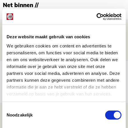
Net binnen //
Is dit de laatste wallpaper van Godts in
de Johan Cruijff Arena?
Deze website maakt gebruik van cookies
We gebruiken cookies om content en advertenties te
07 AUGUSTUS 2026 - 00:36
personaliseren, om functies voor social media te bieden
NIEUWS
en om ons websiteverkeer te analyseren. Ook delen we
informatie over je gebruik van onze site met onze
Trotse Klaassen: ‘Vierhonderd duels
partners voor social media, adverteren en analyse. Deze
voor mijn club is heel speciaal’
partners kunnen deze gegevens combineren met andere
informatie die je aan ze hebt verstrekt of die ze hebben
06 AUGUSTUS 2026 - 23:43
verzameld op basis van je gebruik van hun services.
NIEUWS
Toestemmingsselectie
Ajax zet Shelbourne eenvoudig opzij en
Noodzakelijk
reist met vertrouwen naar Dublin