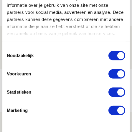
informatie over je gebruik van onze site met onze
Net binnen //
partners voor social media, adverteren en analyse. Deze
partners kunnen deze gegevens combineren met andere
informatie die je aan ze hebt verstrekt of die ze hebben
verzameld op basis van je gebruik van hun services.
Is dit de laatste wallpaper van Godts in
de Johan Cruijff Arena?
Toestemmingsselectie
07 AUGUSTUS 2026 - 00:36
Noodzakelijk
NIEUWS
Voorkeuren
Trotse Klaassen: ‘Vierhonderd duels
voor mijn club is heel speciaal’
Statistieken
06 AUGUSTUS 2026 - 23:43
NIEUWS
Marketing
Ajax zet Shelbourne eenvoudig opzij en
reist met vertrouwen naar Dublin