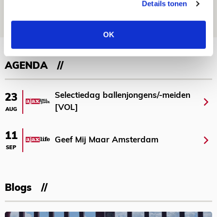
Details tonen
06 AUGUSTUS 2026 - 21:52
NIEUWS
OK
Bekijk meer
AGENDA
Selectiedag ballenjongens/-meiden
23
[VOL]
AUG
11
Geef Mij Maar Amsterdam
SEP
Blogs