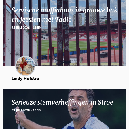
Servische maffiabaas in grauwe bak
en feesten met Tadic
24 JULI 2026 - 11:59
Lindy Hofstra
Serieuze stemverheffingen in Stroe
09 JULI 2026 - 10:15