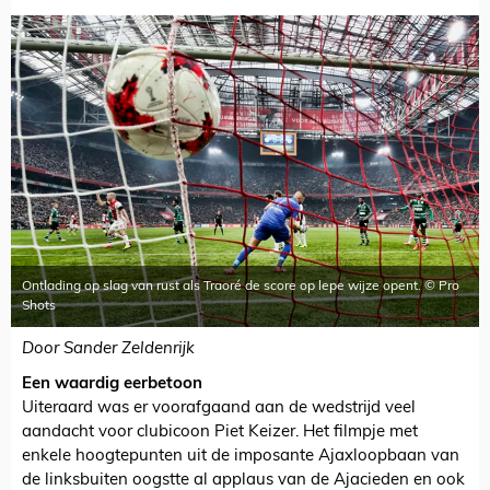
Ontlading op slag van rust als Traoré de score op lepe wijze opent. © Pro
Shots
Door Sander Zeldenrijk
Een waardig eerbetoon
Uiteraard was er voorafgaand aan de wedstrijd veel
aandacht voor clubicoon Piet Keizer. Het filmpje met
enkele hoogtepunten uit de imposante Ajaxloopbaan van
de linksbuiten oogstte al applaus van de Ajacieden en ook