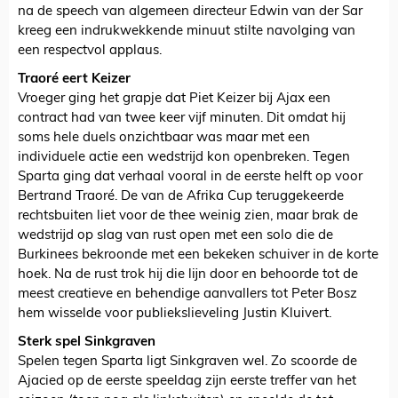
na de speech van algemeen directeur Edwin van der Sar
kreeg een indrukwekkende minuut stilte navolging van
een respectvol applaus.
Traoré eert Keizer
Vroeger ging het grapje dat Piet Keizer bij Ajax een
contract had van twee keer vijf minuten. Dit omdat hij
soms hele duels onzichtbaar was maar met een
individuele actie een wedstrijd kon openbreken. Tegen
Sparta ging dat verhaal vooral in de eerste helft op voor
Bertrand Traoré. De van de Afrika Cup teruggekeerde
rechtsbuiten liet voor de thee weinig zien, maar brak de
wedstrijd op slag van rust open met een solo die de
Burkinees bekroonde met een bekeken schuiver in de korte
hoek. Na de rust trok hij die lijn door en behoorde tot de
meest creatieve en behendige aanvallers tot Peter Bosz
hem wisselde voor publiekslieveling Justin Kluivert.
Sterk spel Sinkgraven
Spelen tegen Sparta ligt Sinkgraven wel. Zo scoorde de
Ajacied op de eerste speeldag zijn eerste treffer van het