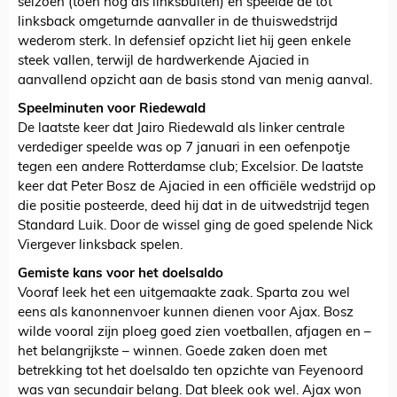
seizoen (toen nog als linksbuiten) en speelde de tot
linksback omgeturnde aanvaller in de thuiswedstrijd
wederom sterk. In defensief opzicht liet hij geen enkele
steek vallen, terwijl de hardwerkende Ajacied in
aanvallend opzicht aan de basis stond van menig aanval.
Speelminuten voor Riedewald
De laatste keer dat Jairo Riedewald als linker centrale
verdediger speelde was op 7 januari in een oefenpotje
tegen een andere Rotterdamse club; Excelsior. De laatste
keer dat Peter Bosz de Ajacied in een officiële wedstrijd op
die positie posteerde, deed hij dat in de uitwedstrijd tegen
Standard Luik. Door de wissel ging de goed spelende Nick
Viergever linksback spelen.
Gemiste kans voor het doelsaldo
Vooraf leek het een uitgemaakte zaak. Sparta zou wel
eens als kanonnenvoer kunnen dienen voor Ajax. Bosz
wilde vooral zijn ploeg goed zien voetballen, afjagen en –
het belangrijkste – winnen. Goede zaken doen met
betrekking tot het doelsaldo ten opzichte van Feyenoord
was van secundair belang. Dat bleek ook wel. Ajax won