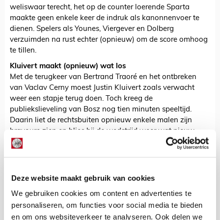
weliswaar terecht, het op de counter loerende Sparta
maakte geen enkele keer de indruk als kanonnenvoer te
dienen. Spelers als Younes, Viergever en Dolberg
verzuimden na rust echter (opnieuw) om de score omhoog
te tillen.
Kluivert maakt (opnieuw) wat los
Met de terugkeer van Bertrand Traoré en het ontbreken
van Vaclav Cerny moest Justin Kluivert zoals verwacht
weer een stapje terug doen. Toch kreeg de
publiekslieveling van Bosz nog tien minuten speeltijd.
Daarin liet de rechtsbuiten opnieuw enkele malen zijn
bravoure zien en blies hij de wedstrijd weer wat nieuw
leven in.
De Redactie
Deze website maakt gebruik van cookies
Bekijk alle berichten van De Redactie
We gebruiken cookies om content en advertenties te
personaliseren, om functies voor social media te bieden
en om ons websiteverkeer te analyseren. Ook delen we