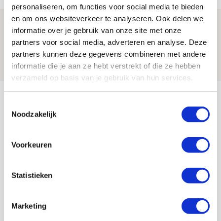
personaliseren, om functies voor social media te bieden
en om ons websiteverkeer te analyseren. Ook delen we
Spelen bij Jong Ajax of Ajax 1? Dat
informatie over je gebruik van onze site met onze
maakt Abdalla ‘geen reet’ uit
partners voor social media, adverteren en analyse. Deze
partners kunnen deze gegevens combineren met andere
08 AUGUSTUS 2026 - 10:04
informatie die je aan ze hebt verstrekt of die ze hebben
NIEUWS
verzameld op basis van je gebruik van hun services.
Bekijk meer
Toestemmingsselectie
AGENDA
Noodzakelijk
Selectiedag ballenjongens/-meiden
23
Voorkeuren
[VOL]
AUG
Statistieken
11
Geef Mij Maar Amsterdam
SEP
Marketing