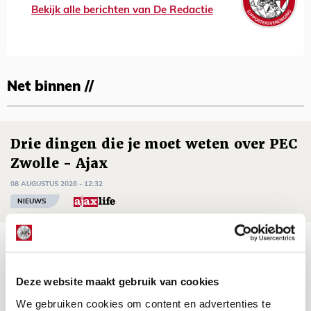
Bekijk alle berichten van De Redactie
Net binnen //
Drie dingen die je moet weten over PEC
Zwolle - Ajax
08 AUGUSTUS 2026 - 12:32
NIEUWS
Míchels elf: met welke formatie begin
jij aan nieuw eredivisieseizoen?
Deze website maakt gebruik van cookies
08 AUGUSTUS 2026 - 11:34
We gebruiken cookies om content en advertenties te
NIEUWS