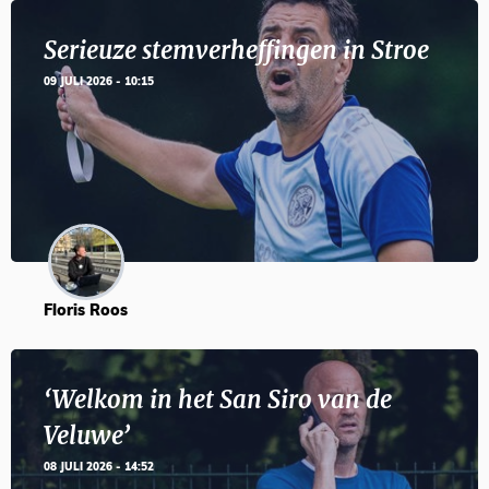
Serieuze stemverheffingen in Stroe
09 JULI 2026 - 10:15
Floris Roos
‘Welkom in het San Siro van de
Veluwe’
08 JULI 2026 - 14:52