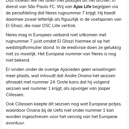
Dus moeten we het doen met plaatjes uit het archief, in
dienst van São Paulo FC. Wij van
Ajax Life
begrijpen via
de persafdeling dat Neres rugnummer 7 krijgt. Hij treedt
daarmee zowel letterlijk als figuurlijk in de voetsporen van
El Ghazi, die naar OSC Lille vertrok.
Neres mag in Europees verband niet uitkomen met
rugnummer 7 juist omdat El Ghazi hiermee al op het
wedstrijdformulier stond. In de eredivisie doen ze gelukkig
niet zo moeilijk. Het Europese nummer van Neres is nog
niet bekend.
Er vinden onder de overige Ajacieden geen wisselingen
meer plaats, wat inhoudt dat Andre Onana het seizoen
afmaakt met nummer 24. Grote kans dat hij volgend
seizoen wel nummer 1 krijgt, als opvolger van Jasper
Cillessen.
Ook Cillessen keepte dit seizoen nog wat Europese potjes,
waardoor Onana bij de Uefa niet onder nummer 1 kan
worden ingeschreven voor het vervolg van het Europese
avontuur.