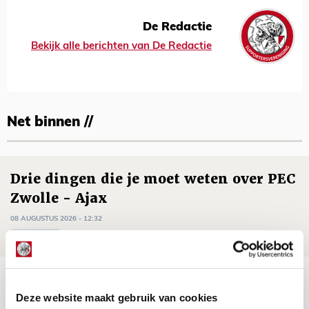
De Redactie
Bekijk alle berichten van De Redactie
Net binnen //
Drie dingen die je moet weten over PEC
Zwolle - Ajax
08 AUGUSTUS 2026 - 12:32
NIEUWS
Míchels elf: met welke formatie begin
jij aan nieuw eredivisieseizoen?
Deze website maakt gebruik van cookies