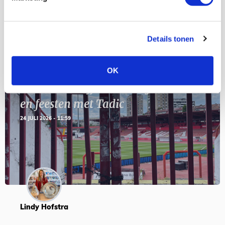
Details tonen
Blogs
OK
Servische maffiabaas in grauwe bak
en feesten met Tadic
24 JULI 2026 - 11:59
Lindy Hofstra