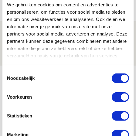
We gebruiken cookies om content en advertenties te
08 AUGUSTUS 2026 - 11:34
personaliseren, om functies voor social media te bieden
NIEUWS
en om ons websiteverkeer te analyseren. Ook delen we
informatie over je gebruik van onze site met onze
Spelen bij Jong Ajax of Ajax 1? Dat
partners voor social media, adverteren en analyse. Deze
maakt Abdalla ‘geen reet’ uit
partners kunnen deze gegevens combineren met andere
informatie die je aan ze hebt verstrekt of die ze hebben
08 AUGUSTUS 2026 - 10:04
verzameld op basis van je gebruik van hun services.
NIEUWS
Bekijk meer
Toestemmingsselectie
Noodzakelijk
AGENDA
Voorkeuren
Selectiedag ballenjongens/-meiden
23
[VOL]
AUG
Statistieken
11
Geef Mij Maar Amsterdam
Marketing
SEP