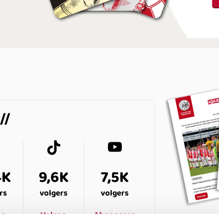
4K
9,6K
7,5K
rs
volgers
volgers
en
Volgen
Abonneren