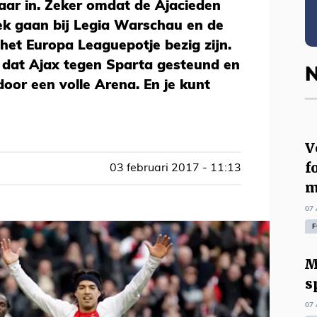
vaar in. Zeker omdat de Ajacieden
ek gaan bij Legia Warschau en de
 het Europa Leaguepotje bezig zijn.
k dat Ajax tegen Sparta gesteund en
N
or een volle Arena. En je kunt
V
f
03 februari 2017 - 11:13
m
07 
F
M
s
07 