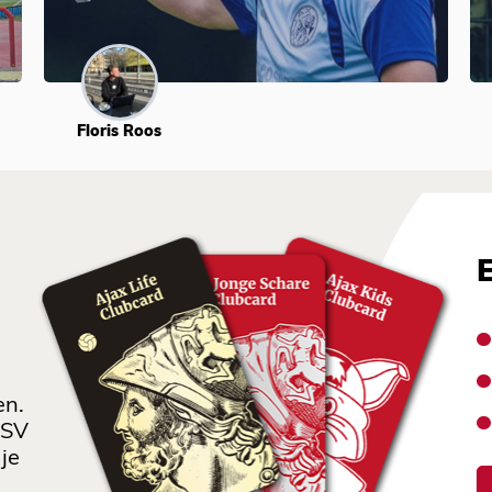
Floris Roos
en.
 SV
je