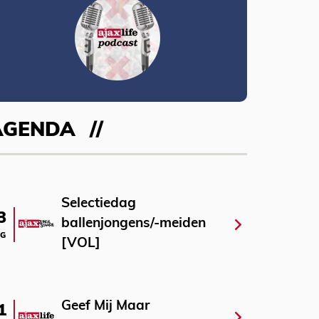
AGENDA
Selectiedag
3
ballenjongens/-meiden
G
[VOL]
Geef Mij Maar
1