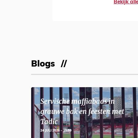
Bekijk al
Blogs
Servische maffiabaas in
grauwe bak en feesten met
Tadic
24 JULI 2026 - 11:59