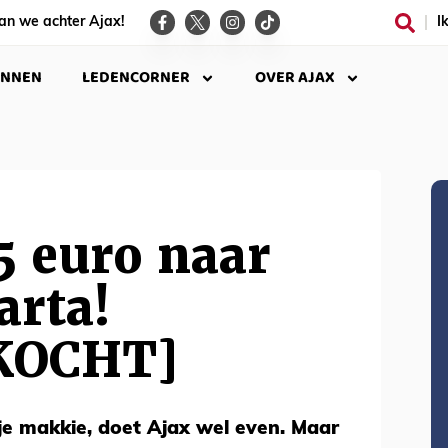
an we achter Ajax!
I
INNEN
LEDENCORNER
OVER AJAX
5 euro naar
arta!
KOCHT]
je makkie, doet Ajax wel even. Maar