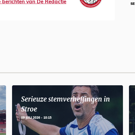
le berichten van De Redactie
SE
Serieuze stemverheffingen in
Stroe
09 JULI 2026 - 10:15