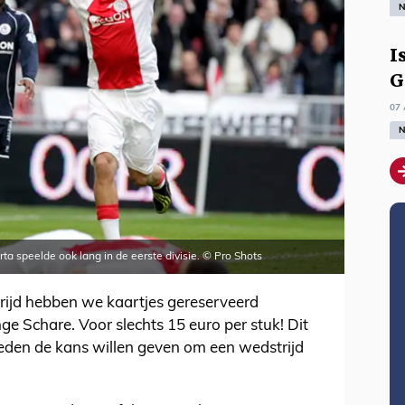
N
I
G
07 
N
ta speelde ook lang in de eerste divisie. © Pro Shots
trijd hebben we kaartjes gereserveerd
ge Schare. Voor slechts 15 euro per stuk! Dit
eden de kans willen geven om een wedstrijd