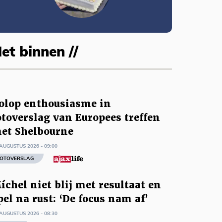
et binnen //
olop enthousiasme in
otoverslag van Europees treffen
et Shelbourne
AUGUSTUS 2026 - 09:00
OTOVERSLAG
íchel niet blij met resultaat en
pel na rust: ‘De focus nam af’
AUGUSTUS 2026 - 08:30