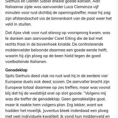
Sierhuis en Darren Sidoel enkele goede kansen. Aan
Italiaanse zijde was aanvoerder Luca Clemenza vijf
minuten voor rust dichtbij de openingstreffer, maar hij zag
zijn afstandsschot via de binnenkant van de paal weer het
veld in stuiten.
Dat Ajax vlak voor rust alsnog op voorsprong kwam, was
te danken aan aanvoerder Carel Eiting die de bal met
rechts fraai in de bovenhoek knalde. De controlerende
middenvelder beloonde daarmee een goede eerste helft,
waarin hij zijn ploeg op de been hield tegen de goed
voetballende Italianen.
Genadeklap
Spits Sierhuis deed vlak na rust wat hij in de eerdere vier
Europese duels ook deed; scoren. De aanvaller bracht zijn
Europese totaal daarmee op zes treffers, maar was vooral
blij dat hij de wedstrijd snel op slot gooide. “Volgens mij
was die treffer de genadeklap. Geen gemakkelijke goal,
maar ik raakte hem volgens plan. Erg lekker, want we
hadden het moeilijk. Juventus bleek inderdaad een ploeg
met veel individuele kwaliteit. Ik vond hun middenveld en