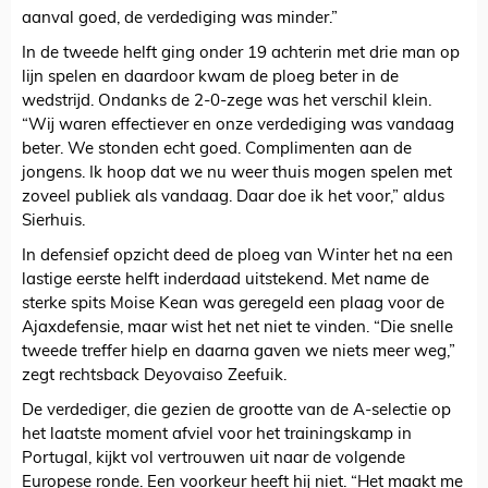
aanval goed, de verdediging was minder.”
In de tweede helft ging onder 19 achterin met drie man op
lijn spelen en daardoor kwam de ploeg beter in de
wedstrijd. Ondanks de 2-0-zege was het verschil klein.
“Wij waren effectiever en onze verdediging was vandaag
beter. We stonden echt goed. Complimenten aan de
jongens. Ik hoop dat we nu weer thuis mogen spelen met
zoveel publiek als vandaag. Daar doe ik het voor,” aldus
Sierhuis.
In defensief opzicht deed de ploeg van Winter het na een
lastige eerste helft inderdaad uitstekend. Met name de
sterke spits Moise Kean was geregeld een plaag voor de
Ajaxdefensie, maar wist het net niet te vinden. “Die snelle
tweede treffer hielp en daarna gaven we niets meer weg,”
zegt rechtsback Deyovaiso Zeefuik.
De verdediger, die gezien de grootte van de A-selectie op
het laatste moment afviel voor het trainingskamp in
Portugal, kijkt vol vertrouwen uit naar de volgende
Europese ronde. Een voorkeur heeft hij niet. “Het maakt me