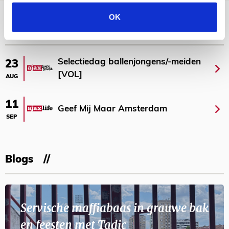
Bekijk meer
OK
AGENDA
Selectiedag ballenjongens/-meiden
23
[VOL]
AUG
11
Geef Mij Maar Amsterdam
SEP
Blogs
Servische maffiabaas in grauwe bak
en feesten met Tadic