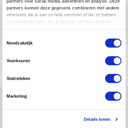
partners voor social media, adverteren en analyse. Deze
partners kunnen deze gegevens combineren met andere
Trotse Klaassen: ‘Vierhonderd duels
informatie die je aan ze hebt verstrekt of die ze hebben
voor mijn club is heel speciaal’
verzameld op basis van je gebruik van hun services.
06 AUGUSTUS 2026 - 23:43
Toestemmingsselectie
NIEUWS
Noodzakelijk
Ajax zet Shelbourne eenvoudig opzij en
Voorkeuren
reist met vertrouwen naar Dublin
06 AUGUSTUS 2026 - 21:52
Statistieken
NIEUWS
Word ballenjongen of -meid bij Jong
Marketing
Ajax - Helmond Sport!
06 AUGUSTUS 2026 - 13:13
Details tonen
PRIJSVRAAG