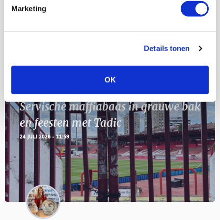
11
Marketing
Geef Mij Maar Amsterdam
SEP
Details tonen
Blogs
OK
Servische maffiabaas in grauwe bak
en feesten met Tadic
24 JULI 2026 - 11:59