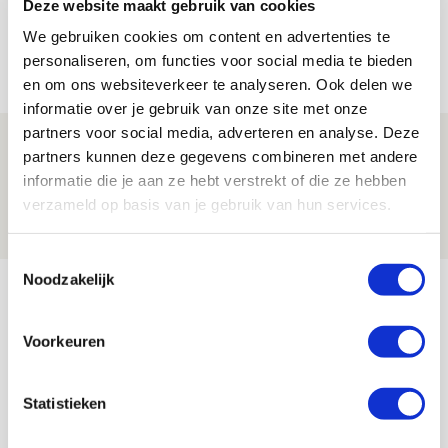
Trotse Klaassen: ‘Vierhonderd duels
Deze website maakt gebruik van cookies
voor mijn club is heel speciaal’
We gebruiken cookies om content en advertenties te
personaliseren, om functies voor social media te bieden
06 AUGUSTUS 2026 - 23:43
en om ons websiteverkeer te analyseren. Ook delen we
NIEUWS
informatie over je gebruik van onze site met onze
partners voor social media, adverteren en analyse. Deze
Ajax zet Shelbourne eenvoudig opzij en
partners kunnen deze gegevens combineren met andere
reist met vertrouwen naar Dublin
informatie die je aan ze hebt verstrekt of die ze hebben
verzameld op basis van je gebruik van hun services.
06 AUGUSTUS 2026 - 21:52
NIEUWS
Toestemmingsselectie
Noodzakelijk
Bekijk meer
AGENDA
Voorkeuren
Selectiedag ballenjongens/-meiden
23
Statistieken
[VOL]
AUG