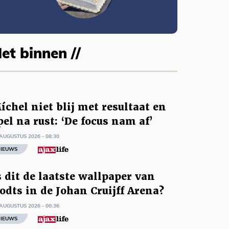
et binnen //
íchel niet blij met resultaat en
pel na rust: ‘De focus nam af’
AUGUSTUS 2026 - 08:30
IEUWS
s dit de laatste wallpaper van
odts in de Johan Cruijff Arena?
AUGUSTUS 2026 - 00:36
IEUWS