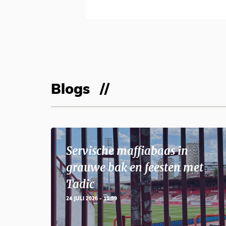
Blogs
Servische maffiabaas in
grauwe bak en feesten met
Tadic
24 JULI 2026 - 11:59