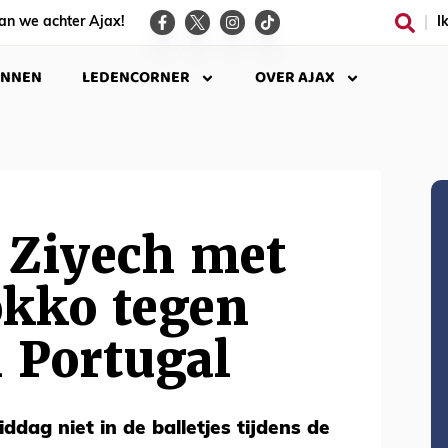
an we achter Ajax!
I
INNEN
LEDENCORNER
OVER AJAX
 Ziyech met
okko tegen
 Portugal
ddag niet in de balletjes tijdens de