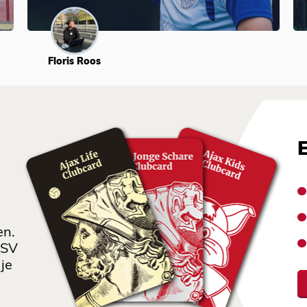
Floris Roos
en.
 SV
je