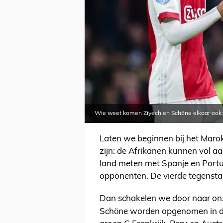
Wie weet komen Ziyech en Schöne elkaar ook 
Laten we beginnen bij het Maro
zijn: de Afrikanen kunnen vol aa
land meten met Spanje en Portu
opponenten. De vierde tegenstand
Dan schakelen we door naar on
ö
Sch
ne worden opgenomen in de 