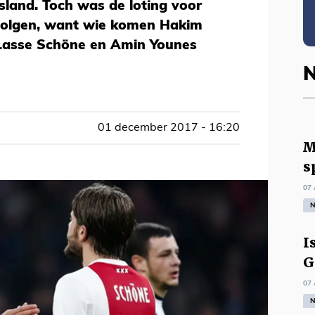
sland. Toch was de loting voor
volgen, want wie komen Hakim
 Lasse Schöne en Amin Younes
N
01 december 2017 - 16:20
M
s
07 
N
I
G
07 
N