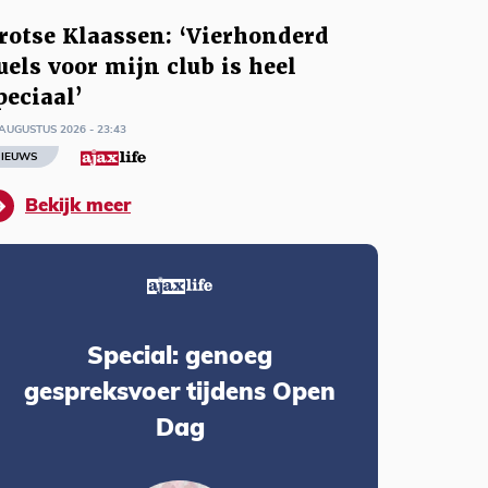
rotse Klaassen: ‘Vierhonderd
uels voor mijn club is heel
peciaal’
AUGUSTUS 2026 - 23:43
IEUWS
Bekijk meer
Special: genoeg
gespreksvoer tijdens Open
Dag