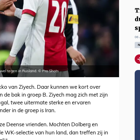
T
d
s
06 
N
wel tegen in Rusland. © Pro Shots
kko van Ziyech. Daar kunnen we kort over
n de bak in groep B. Ziyech mag zich met zijn
gal, twee uitermate sterke en ervaren
er in de groep is Iran.
ze Deense vrienden. Mochten Dolberg en
WK-selectie van hun land, dan treffen zij in