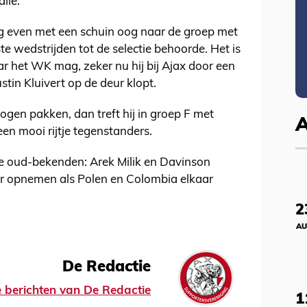
lië.
og even met een schuin oog naar de groep met
e wedstrijden tot de selectie behoorde. Het is
aar het WK mag, zeker nu hij bij Ajax door een
ustin Kluivert op de deur klopt.
ogen pakken, dan treft hij in groep F met
n mooi rijtje tegenstanders.
e oud-bekenden: Arek Milik en Davinson
r opnemen als Polen en Colombia elkaar
2
AU
De Redactie
le berichten van De Redactie
1