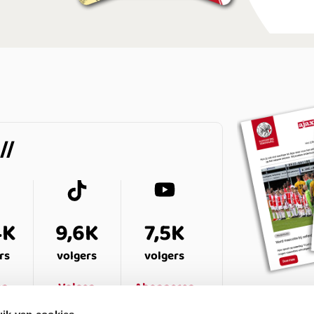
4K
9,6K
7,5K
rs
volgers
volgers
en
Volgen
Abonneren