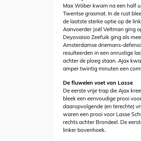
Max Wöber kwam na een half uur
Twentse grasmat. In de rust ble
de laatste sterke optie op de lin
Aanvoerder Joël Veltman ging op
Deyovaisio Zeefuik ging als mees
Amsterdamse driemans-defensie. 
resulteerden in een onrustige laa
achter de ploeg staan. Ajax kwa
amper twintig minuten een com
De fluwelen voet van Lasse
De eerste vrije trap die Ajax k
bleek een eenvoudige prooi vo
daaropvolgende (en terechte) v
waren een prooi voor Lasse Sch
rechts achter Brondeel. De eers
linker bovenhoek.