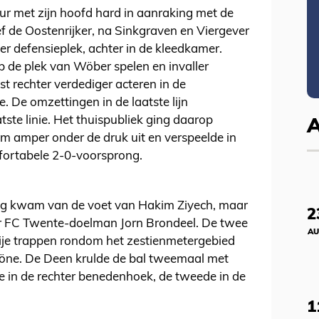
 met zijn hoofd hard in aanraking met de
ef de Oostenrijker, na Sinkgraven en Viergever
ker defensieplek, achter in de kleedkamer.
 de plek van Wöber spelen en invaller
t rechter verdediger acteren in de
De omzettingen in de laatste lijn
tste linie. Het thuispubliek ging daarop
m amper onder de druk uit en verspeelde in
fortabele 2-0-voorsprong.
reeg kwam van de voet van Hakim Ziyech, maar
2
or FC Twente-doelman Jorn Brondeel. De twee
AU
rije trappen rondom het zestienmetergebied
öne. De Deen krulde de bal tweemaal met
te in de rechter benedenhoek, de tweede in de
1