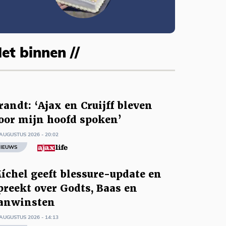
et binnen //
randt: ‘Ajax en Cruijff bleven
oor mijn hoofd spoken’
AUGUSTUS 2026 - 20:02
IEUWS
íchel geeft blessure-update en
preekt over Godts, Baas en
anwinsten
AUGUSTUS 2026 - 14:13