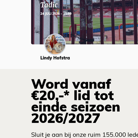
Tadic
24 JULI 2026 - 11:59
Lindy Hofstra
Word vanaf
€20,-* lid tot
einde seizoen
2026/2027
Sluit je aan bij onze ruim 155.000 led