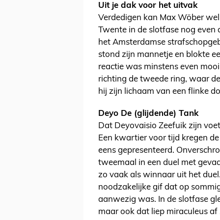
Uit je dak voor het uitvak
Verdedigen kan Max Wöber wel.
Twente in de slotfase nog even
het Amsterdamse strafschopgeb
stond zijn mannetje en blokte e
reactie was minstens even mooi.
richting de tweede ring, waar 
hij zijn lichaam van een flinke d
Deyo De (glijdende) Tank
Dat Deyovaisio Zeefuik zijn voet 
Een kwartier voor tijd kregen d
eens gepresenteerd. Onverschro
tweemaal in een duel met gevaa
zo vaak als winnaar uit het duel
noodzakelijke gif dat op sommi
aanwezig was. In de slotfase gle
maar ook dat liep miraculeus af