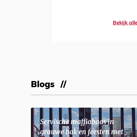
Bekijk al
Blogs
Servische maffiabaas in
grauwe bak en feesten met