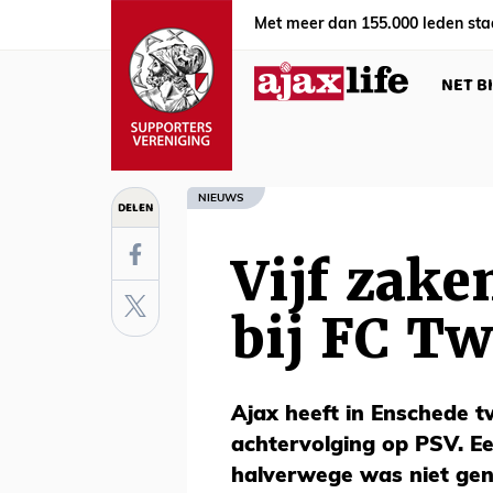
Met meer dan 155.000 leden sta
NET B
NIEUWS
DELEN
Vijf zake
bij FC Tw
Ajax heeft in Enschede t
achtervolging op PSV. E
halverwege was niet gen