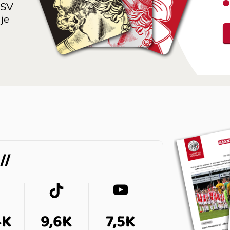
 SV
je
4K
9,6K
7,5K