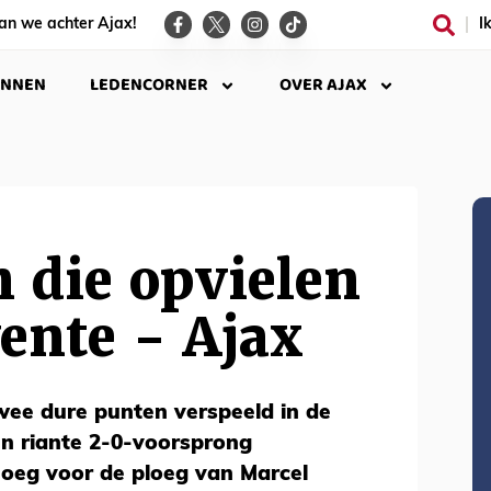
an we achter Ajax!
I
INNEN
LEDENCORNER
OVER AJAX
n die opvielen
ente - Ajax
wee dure punten verspeeld in de
en riante 2-0-voorsprong
oeg voor de ploeg van Marcel