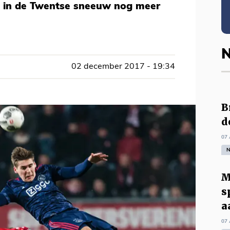
ns in de Twentse sneeuw nog meer
N
02 december 2017 - 19:34
B
d
07 
N
M
s
a
07 