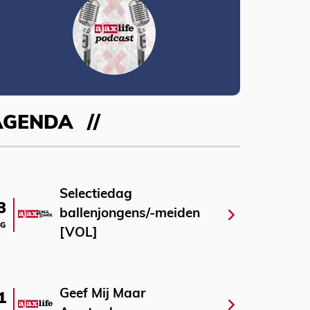
AGENDA
Selectiedag
3
ballenjongens/-meiden
G
[VOL]
Geef Mij Maar
1