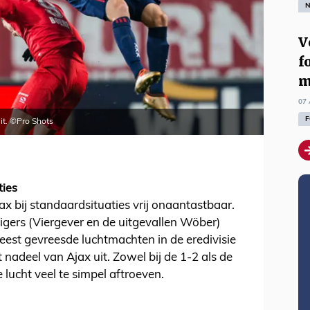
N
V
f
m
07 
F
uit. ©Pro Shots
ties
 bij standaardsituaties vrij onaantastbaar.
gers (Viergever en de uitgevallen Wöber)
est gevreesde luchtmachten in de eredivisie
 nadeel van Ajax uit. Zowel bij de 1-2 als de
e lucht veel te simpel aftroeven.