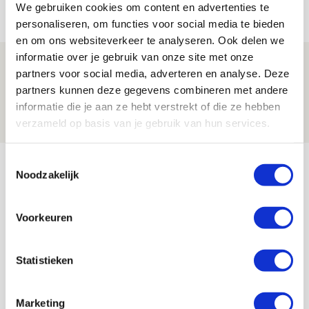
08 AUGUSTUS 2026 - 11:34
We gebruiken cookies om content en advertenties te
NIEUWS
personaliseren, om functies voor social media te bieden
en om ons websiteverkeer te analyseren. Ook delen we
informatie over je gebruik van onze site met onze
Spelen bij Jong Ajax of Ajax 1? Dat
partners voor social media, adverteren en analyse. Deze
maakt Abdalla ‘geen reet’ uit
partners kunnen deze gegevens combineren met andere
informatie die je aan ze hebt verstrekt of die ze hebben
08 AUGUSTUS 2026 - 10:04
verzameld op basis van je gebruik van hun services.
NIEUWS
Bekijk meer
Toestemmingsselectie
Noodzakelijk
AGENDA
Voorkeuren
Selectiedag ballenjongens/-meiden
23
[VOL]
AUG
Statistieken
11
Geef Mij Maar Amsterdam
SEP
Marketing