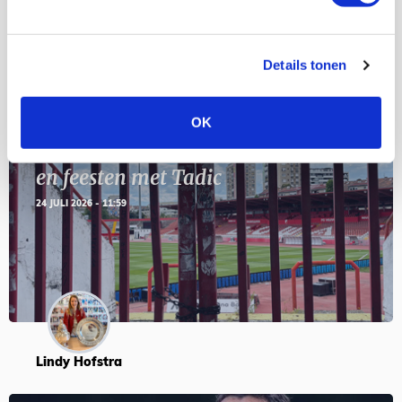
Blogs
Details tonen
OK
Servische maffiabaas in grauwe bak
en feesten met Tadic
24 JULI 2026 - 11:59
Lindy Hofstra