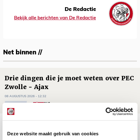
De Redactie
Bekijk alle berichten van De Redactie
Net binnen //
Drie dingen die je moet weten over PEC
Zwolle - Ajax
08 AUGUSTUS 2026 - 12:32
NIEUWS
Míchels elf: met welke formatie begin
jij aan nieuw eredivisieseizoen?
Deze website maakt gebruik van cookies