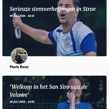
Serieuze stemverheffingen in Stroe
09 JULI 2026 - 10:15
Floris Roos
‘Welkom in het San Siro van de
Veluwe’
08 JULI 2026 - 14:52