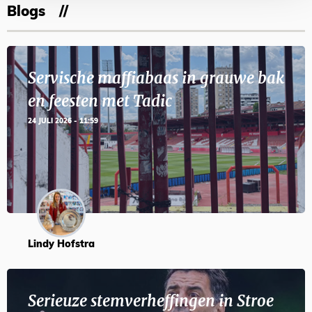
Blogs
Servische maffiabaas in grauwe bak
en feesten met Tadic
24 JULI 2026 - 11:59
Lindy Hofstra
Serieuze stemverheffingen in Stroe