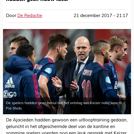
Door
De Redactie
21 december 2017 - 21:17
De spelers hadden geen benul dat het ontslag van Keizer nabij was. ©
Pro Shots
De Ajacieden hadden gewoon een uitlooptraining gedaan,
geluncht in het afgeschermde deel van de kantine en
sommige spelers voerden nog een leuk gesprek met Keizer.