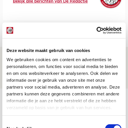
Bekijk alle berichten van De Redactie
Net binnen //
Deze website maakt gebruik van cookies
Drie dingen die je moet weten over PEC
We gebruiken cookies om content en advertenties te
Zwolle - Ajax
personaliseren, om functies voor social media te bieden
en om ons websiteverkeer te analyseren. Ook delen we
08 AUGUSTUS 2026 - 12:32
informatie over je gebruik van onze site met onze
NIEUWS
partners voor social media, adverteren en analyse. Deze
partners kunnen deze gegevens combineren met andere
Míchels elf: met welke formatie begin
informatie die je aan ze hebt verstrekt of die ze hebben
jij aan nieuw eredivisieseizoen?
verzameld op basis van je gebruik van hun services.
08 AUGUSTUS 2026 - 11:34
NIEUWS
Toestemmingsselectie