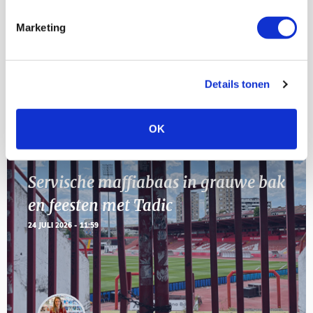
[VOL]
AUG
Marketing
11
Geef Mij Maar Amsterdam
SEP
Details tonen
Blogs
OK
Servische maffiabaas in grauwe bak
en feesten met Tadic
24 JULI 2026 - 11:59