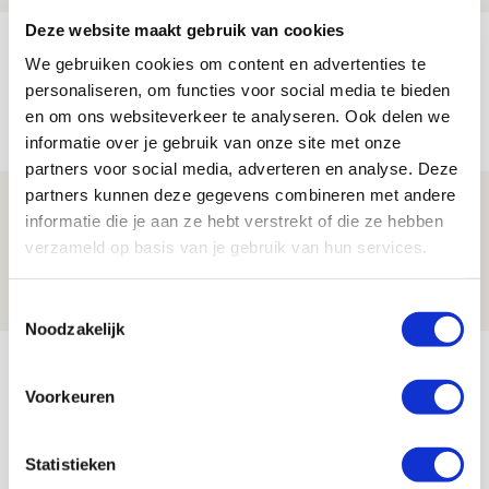
Deze website maakt gebruik van cookies
Míchels elf: met welke formatie begin
We gebruiken cookies om content en advertenties te
jij aan nieuw eredivisieseizoen?
personaliseren, om functies voor social media te bieden
08 AUGUSTUS 2026 - 11:34
en om ons websiteverkeer te analyseren. Ook delen we
NIEUWS
informatie over je gebruik van onze site met onze
partners voor social media, adverteren en analyse. Deze
partners kunnen deze gegevens combineren met andere
Spelen bij Jong Ajax of Ajax 1? Dat
informatie die je aan ze hebt verstrekt of die ze hebben
maakt Abdalla ‘geen reet’ uit
verzameld op basis van je gebruik van hun services.
08 AUGUSTUS 2026 - 10:04
NIEUWS
Toestemmingsselectie
Noodzakelijk
Bekijk meer
AGENDA
Voorkeuren
Selectiedag ballenjongens/-meiden
Statistieken
23