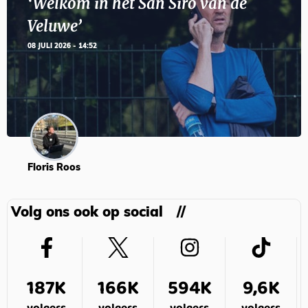
‘Welkom in het San Siro van de
Veluwe’
08 JULI 2026 - 14:52
Floris Roos
Volg ons ook op social
187K
166K
594K
9,6K