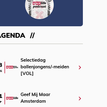
AGENDA
Selectiedag
3
ballenjongens/-meiden
G
[VOL]
Geef Mij Maar
1
Amsterdam
P