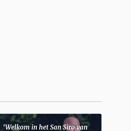
‘Welkom in het San Siro van