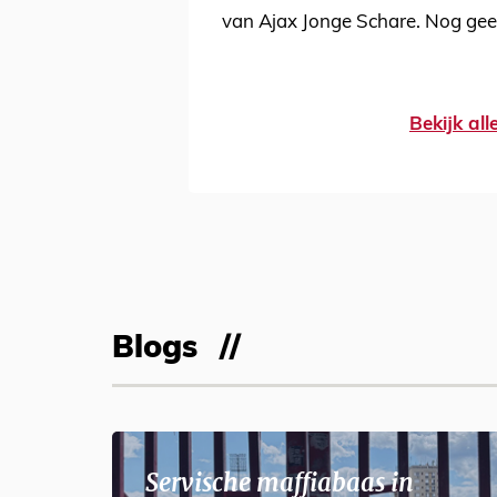
van Ajax Jonge Schare. Nog gee
Bekijk al
Blogs
Servische maffiabaas in