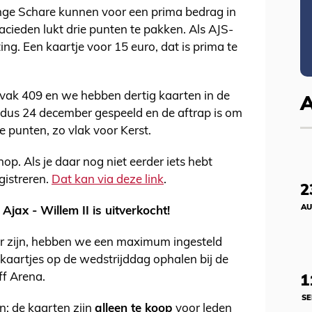
nge Schare kunnen voor een prima bedrag in
acieden lukt drie punten te pakken. Als AJS-
rting. Een kaartje voor 15 euro, dat is prima te
 vak 409 en we hebben dertig kaarten in de
 dus 24 december gespeeld en de aftrap is om
e punten, zo vlak voor Kerst.
p. Als je daar nog niet eerder iets hebt
gistreren.
Dat kan via deze link
.
2
AU
jax - Willem II is uitverkocht!
r zijn, hebben we een maximum ingesteld
 kaartjes op de wedstrijddag ophalen bij de
ff Arena.
1
SE
: de kaarten zijn
alleen te koop
voor leden