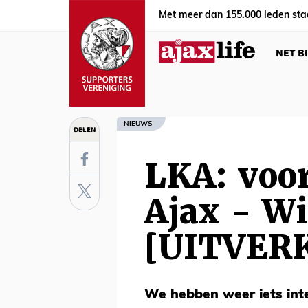
Met meer dan 155.000 leden sta
NET B
NIEUWS
DELEN
LKA: voor
Ajax - Wi
[UITVER
We hebben weer iets int