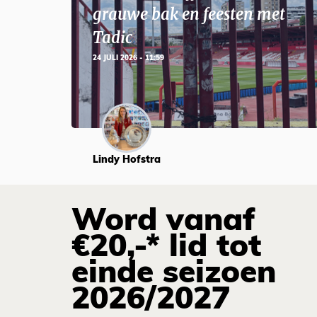
grauwe bak en feesten met
Tadic
24 JULI 2026 - 11:59
Lindy Hofstra
Word vanaf
€20,-* lid tot
einde seizoen
2026/2027