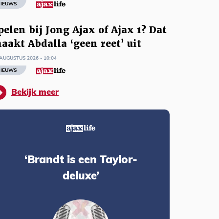
IEUWS
pelen bij Jong Ajax of Ajax 1? Dat
aakt Abdalla ‘geen reet’ uit
AUGUSTUS 2026 - 10:04
IEUWS
Bekijk meer
‘Brandt is een Taylor-
deluxe’