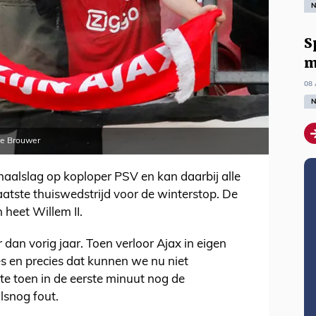
N
S
m
08 
N
De Brouwer
haalslag op koploper PSV en kan daarbij alle
aatste thuiswedstrijd voor de winterstop. De
 heet Willem II.
dan vorig jaar. Toen verloor Ajax in eigen
es en precies dat kunnen we nu niet
e toen in de eerste minuut nog de
lsnog fout.