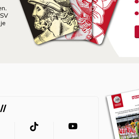
en.
 SV
je