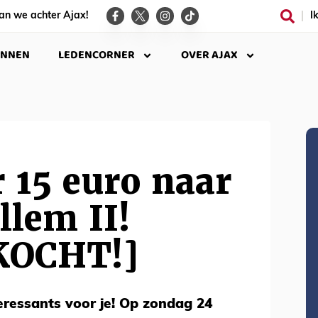
an we achter Ajax!
I
INNEN
LEDENCORNER
OVER AJAX
 15 euro naar
llem II!
KOCHT!]
eressants voor je! Op zondag 24