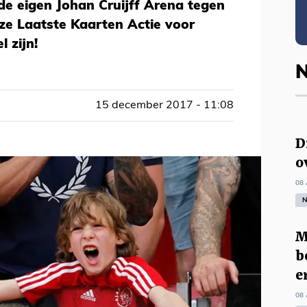
de eigen Johan Cruijff Arena tegen
nze Laatste Kaarten Actie voor
l zijn!
N
15 december 2017 - 11:08
D
o
08 
N
M
b
e
08 