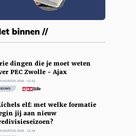
et binnen //
rie dingen die je moet weten
ver PEC Zwolle - Ajax
AUGUSTUS 2026 - 12:32
IEUWS
íchels elf: met welke formatie
egin jij aan nieuw
redivisieseizoen?
AUGUSTUS 2026 - 11:34