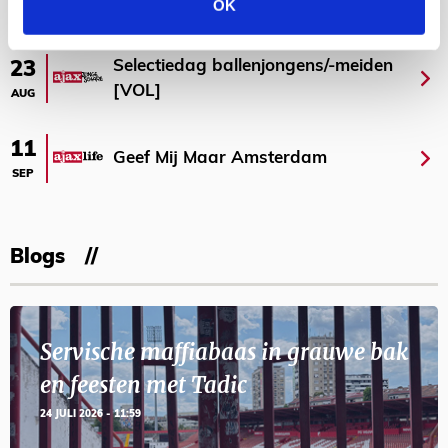
AGENDA
OK
Selectiedag ballenjongens/-meiden
23
[VOL]
AUG
11
Geef Mij Maar Amsterdam
SEP
Blogs
Servische maffiabaas in grauwe bak
en feesten met Tadic
24 JULI 2026 - 11:59