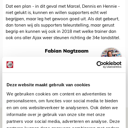
Dat een plan - in dit geval met Marcel, Dennis en Hennie -
niet gelukt is, kunnen en willen supporters echt wel
begrijpen, maar leg het gewoon goed uit. Als dat gebeurt,
dan tonen wij als supporters teleurstelling, maar gerust
begrip en kunnen wij ook in 2018 met welke trainer dan
ook ons aller Ajax weer steunen richting de 34e landstitel.
Fabian Nagtzaam
Bekijk alle berichten van Fabian
Nagtzaam
Deze website maakt gebruik van cookies
Net binnen //
We gebruiken cookies om content en advertenties te
personaliseren, om functies voor social media te bieden
en om ons websiteverkeer te analyseren. Ook delen we
informatie over je gebruik van onze site met onze
Brandt: ‘Ajax en Cruijff bleven door
partners voor social media, adverteren en analyse. Deze
mijn hoofd spoken’
partners kunnen deze gegevens combineren met andere