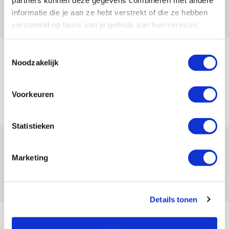
07 AUGUSTUS 2026 - 20:02
informatie die je aan ze hebt verstrekt of die ze hebben
NIEUWS
verzameld op basis van je gebruik van hun services.
Toestemmingsselectie
Míchel geeft blessure-update en
Noodzakelijk
spreekt over Godts, Baas en
aanwinsten
Voorkeuren
07 AUGUSTUS 2026 - 14:13
NIEUWS
Statistieken
Volop enthousiasme in fotoverslag van
Europees treffen met Shelbourne
Marketing
07 AUGUSTUS 2026 - 09:00
FOTOVERSLAG
Details tonen
Bekijk meer