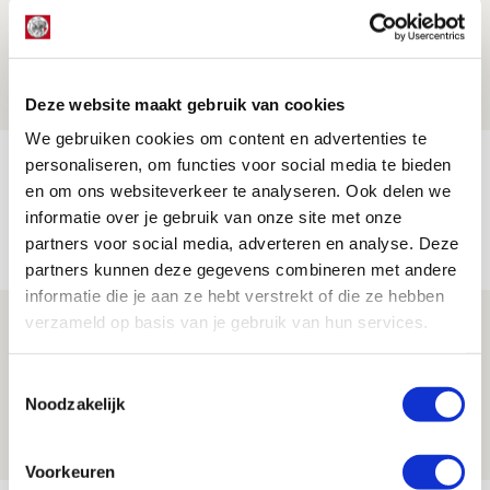
Drie dingen die je moet weten over
Ajax - Shelbourne
06 AUGUSTUS 2026 - 09:33
NIEUWS
Deze website maakt gebruik van cookies
We gebruiken cookies om content en advertenties te
Ter Stegen over uitdagingen en
personaliseren, om functies voor social media te bieden
en om ons websiteverkeer te analyseren. Ook delen we
leidersrol bij Ajax
informatie over je gebruik van onze site met onze
05 AUGUSTUS 2026 - 20:00
partners voor social media, adverteren en analyse. Deze
NIEUWS
partners kunnen deze gegevens combineren met andere
informatie die je aan ze hebt verstrekt of die ze hebben
verzameld op basis van je gebruik van hun services.
Míchels elf: zie jij al rol voor
aanwinsten in thuisduel met
Toestemmingsselectie
Shelbourne?
Noodzakelijk
05 AUGUSTUS 2026 - 15:35
NIEUWS
Voorkeuren