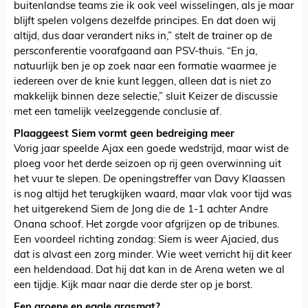
buitenlandse teams zie ik ook veel wisselingen, als je maar
blijft spelen volgens dezelfde principes. En dat doen wij
altijd, dus daar verandert niks in,” stelt de trainer op de
persconferentie voorafgaand aan PSV-thuis. “En ja,
natuurlijk ben je op zoek naar een formatie waarmee je
iedereen over de knie kunt leggen, alleen dat is niet zo
makkelijk binnen deze selectie,” sluit Keizer de discussie
met een tamelijk veelzeggende conclusie af.
Plaaggeest Siem vormt geen bedreiging meer
Vorig jaar speelde Ajax een goede wedstrijd, maar wist de
ploeg voor het derde seizoen op rij geen overwinning uit
het vuur te slepen. De openingstreffer van Davy Klaassen
is nog altijd het terugkijken waard, maar vlak voor tijd was
het uitgerekend Siem de Jong die de 1-1 achter Andre
Onana schoof. Het zorgde voor afgrijzen op de tribunes.
Een voordeel richting zondag: Siem is weer Ajacied, dus
dat is alvast een zorg minder. Wie weet verricht hij dit keer
een heldendaad. Dat hij dat kan in de Arena weten we al
een tijdje. Kijk maar naar die derde ster op je borst.
Een groene en egale grasmat?