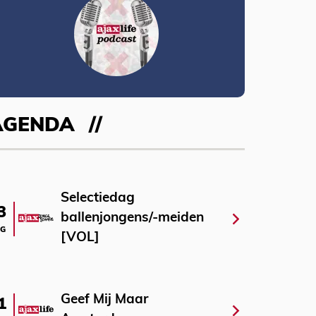
AGENDA
Selectiedag
3
ballenjongens/-meiden
G
[VOL]
Geef Mij Maar
1