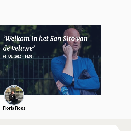
‘Welkom in het San Siro van
de Veluwe’
08 JULI 2026 - 14:52
Floris Roos