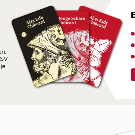
en.
 SV
je