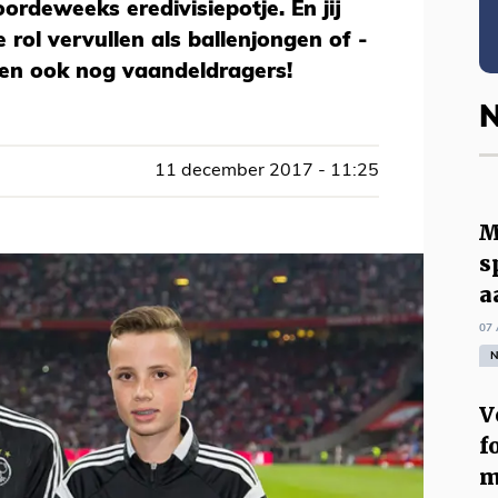
ordeweeks eredivisiepotje. En jij
 rol vervullen als ballenjongen of -
ken ook nog vaandeldragers!
N
11 december 2017 - 11:25
M
s
a
07 
N
V
f
m