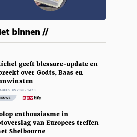
et binnen //
íchel geeft blessure-update en
preekt over Godts, Baas en
anwinsten
AUGUSTUS 2026 - 14:13
IEUWS
olop enthousiasme in
otoverslag van Europees treffen
et Shelbourne