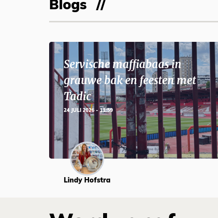
Blogs
Servische maffiabaas in
grauwe bak en feesten met
Tadic
24 JULI 2026 - 11:59
Lindy Hofstra