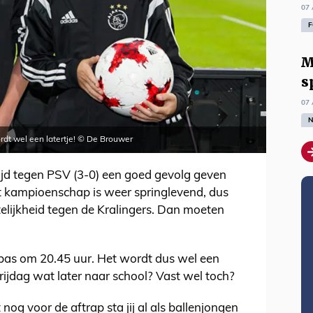
07 
F
M
s
07 
N
ordt wel een latertje! © De Brouwer
ijd tegen PSV (3-0) een goed gevolg geven
et kampioenschap is weer springlevend, dus
elijkheid tegen de Kralingers. Dan moeten
pas om 20.45 uur. Het wordt dus wel een
vrijdag wat later naar school? Vast wel toch?
 nog voor de aftrap sta jij al als ballenjongen