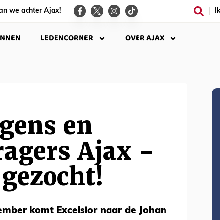
an we achter Ajax!
I
INNEN
LEDENCORNER
OVER AJAX
ngens en
agers Ajax -
 gezocht!
mber komt Excelsior naar de Johan