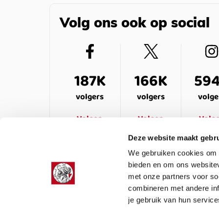
Volg ons ook op social
187K
166K
59
volgers
volgers
volge
Volgen
Volgen
Volg
Deze website maakt gebru
We gebruiken cookies om c
bieden en om ons websitev
met onze partners voor so
combineren met andere inf
je gebruik van hun service
LEDENSERVICE
OVER ONS
VEELG