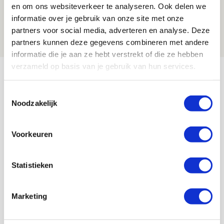
Spelen bij Jong Ajax of Ajax 1? Dat
en om ons websiteverkeer te analyseren. Ook delen we
maakt Abdalla ‘geen reet’ uit
informatie over je gebruik van onze site met onze
partners voor social media, adverteren en analyse. Deze
08 AUGUSTUS 2026 - 10:04
partners kunnen deze gegevens combineren met andere
NIEUWS
informatie die je aan ze hebt verstrekt of die ze hebben
verzameld op basis van je gebruik van hun services.
Bekijk meer
AGENDA
Toestemmingsselectie
Noodzakelijk
Selectiedag ballenjongens/-meiden
23
[VOL]
AUG
Voorkeuren
11
Geef Mij Maar Amsterdam
Statistieken
SEP
Marketing
Blogs