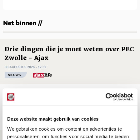
Net binnen //
Drie dingen die je moet weten over PEC
Zwolle - Ajax
08 AUGUSTUS 2026 - 12:32
NIEUWS
Míchels elf: met welke formatie begin
jij aan nieuw eredivisieseizoen?
08 AUGUSTUS 2026 - 11:34
Deze website maakt gebruik van cookies
NIEUWS
We gebruiken cookies om content en advertenties te
personaliseren, om functies voor social media te bieden