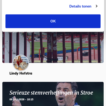
Details tonen
Servische maffiabaas in grauwe bak
OK
en feesten met Tadic
24 JULI 2026 - 11:59
Lindy Hofstra
Serieuze stemverheffingen in Stroe
09 JULI 2026 - 10:15