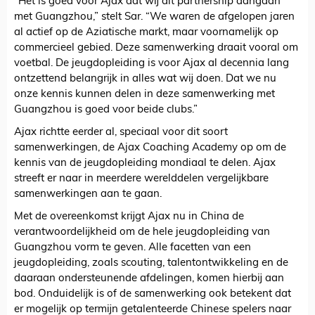
“Het is goed voor Ajax dat wij dit partnership aangaan
met Guangzhou,” stelt Sar. “We waren de afgelopen jaren
al actief op de Aziatische markt, maar voornamelijk op
commercieel gebied. Deze samenwerking draait vooral om
voetbal. De jeugdopleiding is voor Ajax al decennia lang
ontzettend belangrijk in alles wat wij doen. Dat we nu
onze kennis kunnen delen in deze samenwerking met
Guangzhou is goed voor beide clubs.”
Ajax richtte eerder al, speciaal voor dit soort
samenwerkingen, de Ajax Coaching Academy op om de
kennis van de jeugdopleiding mondiaal te delen. Ajax
streeft er naar in meerdere werelddelen vergelijkbare
samenwerkingen aan te gaan.
Met de overeenkomst krijgt Ajax nu in China de
verantwoordelijkheid om de hele jeugdopleiding van
Guangzhou vorm te geven. Alle facetten van een
jeugdopleiding, zoals scouting, talentontwikkeling en de
daaraan ondersteunende afdelingen, komen hierbij aan
bod. Onduidelijk is of de samenwerking ook betekent dat
er mogelijk op termijn getalenteerde Chinese spelers naar