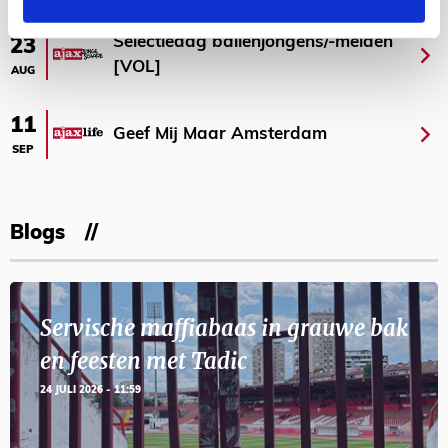
Selectiedag ballenjongens/-meiden
23
[VOL]
AUG
11
Geef Mij Maar Amsterdam
SEP
Blogs
Servische maffiabaas in grauwe bak
en feesten met Tadic
24 JULI 2026 - 11:59