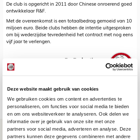
De club is opgericht in 2011 door Chinese onroerend goed
ontwikkelaar R&F.
Met de overeenkomst is een totaalbedrag gemoeid van 10
miljoen euro. Beide clubs hebben de intentie uitgesproken
om bij wederzijdse tevredenheid het contract met nog eens
vijf jaar te verlengen.
De Redactie
Bekijk alle berichten van De Redactie
Deze website maakt gebruik van cookies
We gebruiken cookies om content en advertenties te
Net binnen //
personaliseren, om functies voor social media te bieden
en om ons websiteverkeer te analyseren. Ook delen we
informatie over je gebruik van onze site met onze
Drie dingen die je moet weten over PEC
partners voor social media, adverteren en analyse. Deze
partners kunnen deze gegevens combineren met andere
Zwolle - Ajax