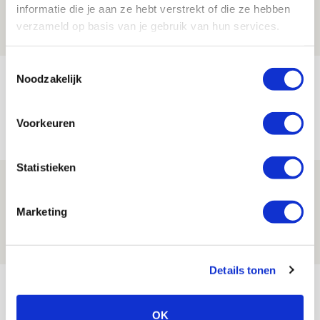
informatie die je aan ze hebt verstrekt of die ze hebben
08 AUGUSTUS 2026 - 12:32
verzameld op basis van je gebruik van hun services.
NIEUWS
Toestemmingsselectie
Míchels elf: met welke formatie begin
Noodzakelijk
jij aan nieuw eredivisieseizoen?
08 AUGUSTUS 2026 - 11:34
Voorkeuren
NIEUWS
Statistieken
Spelen bij Jong Ajax of Ajax 1? Dat
maakt Abdalla ‘geen reet’ uit
Marketing
08 AUGUSTUS 2026 - 10:04
NIEUWS
Details tonen
Bekijk meer
AGENDA
OK