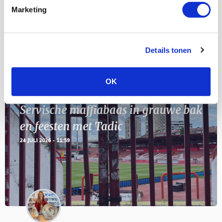
11
Marketing
Geef Mij Maar Amsterdam
SEP
Details tonen
Blogs
OK
Servische maffiabaas in grauwe bak
en feesten met Tadic
24 JULI 2026 - 11:59