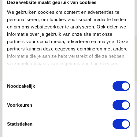
Míchels elf: met welke formatie begin
Deze website maakt gebruik van cookies
jij aan nieuw eredivisieseizoen?
We gebruiken cookies om content en advertenties te
personaliseren, om functies voor social media te bieden
08 AUGUSTUS 2026 - 11:34
en om ons websiteverkeer te analyseren. Ook delen we
NIEUWS
informatie over je gebruik van onze site met onze
partners voor social media, adverteren en analyse. Deze
Spelen bij Jong Ajax of Ajax 1? Dat
partners kunnen deze gegevens combineren met andere
maakt Abdalla ‘geen reet’ uit
informatie die je aan ze hebt verstrekt of die ze hebben
verzameld op basis van je gebruik van hun services.
08 AUGUSTUS 2026 - 10:04
NIEUWS
Toestemmingsselectie
Noodzakelijk
Bekijk meer
AGENDA
Voorkeuren
Selectiedag ballenjongens/-meiden
23
Statistieken
[VOL]
AUG